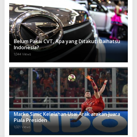
Belum Pakai CVT, Apa yang Ditakuti Daihatsu
Indonesia?
1,044 Views
Marko Simic Kelelahan Usai Arak arakan Juara
Piala Presiden
1,021 Views