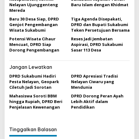
p
Nelayan Ujunggenteng
Baru Islam dengan Khidmat
o
Mereda
s
Baru 30 Desa Siap, DPRD
Tiga Agenda Disepakati,
Genjot Pengembangan
DPRD dan Bupati Sukabumi
Wisata Sukabumi
Teken Persetujuan Bersama
Potensi Wisata Cihaur
Reses Jadi Jembatan
Mencuat, DPRD Siap
Aspirasi, DPRD Sukabumi
Dorong Pengembangan
Sasar 113 Desa
Jangan Lewatkan
DPRD Sukabumi Hadiri
DPRD Apresiasi Tradisi
Pesta Nelayan, Geopark
Nelayan Ciwaru yang
Ciletuh Jadi Sorotan
Mendunia
Mahasiswa Soroti BBM
DPRD Dorong Peran Ayah
hingga Rupiah, DPRD Beri
Lebih Aktif dalam
Penjelasan Kewenangan
Pendidikan
Tinggalkan Balasan