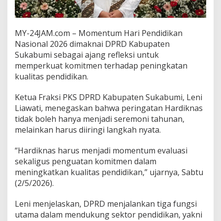
s
i
,
MY-24JAM.com – Momentum Hari Pendidikan
D
P
Nasional 2026 dimaknai DPRD Kabupaten
R
Sukabumi sebagai ajang refleksi untuk
D
memperkuat komitmen terhadap peningkatan
P
kualitas pendidikan.
e
r
k
Ketua Fraksi PKS DPRD Kabupaten Sukabumi, Leni
u
Liawati, menegaskan bahwa peringatan Hardiknas
a
tidak boleh hanya menjadi seremoni tahunan,
t
melainkan harus diiringi langkah nyata.
S
e
k
“Hardiknas harus menjadi momentum evaluasi
t
sekaligus penguatan komitmen dalam
o
meningkatkan kualitas pendidikan,” ujarnya, Sabtu
r
(2/5/2026).
P
e
n
Leni menjelaskan, DPRD menjalankan tiga fungsi
d
utama dalam mendukung sektor pendidikan, yakni
i