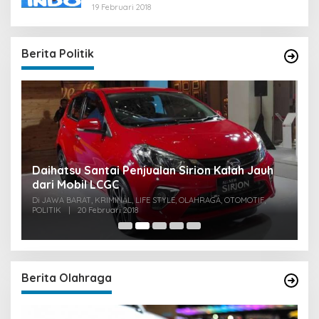
19 Februari 2018
Berita Politik
u
Daihatsu Santai Penjualan Sirion Kalah Jauh
S
dari Mobil LCGC
P
0
Di JAWA BARAT, KRIMINAL, LIFE STYLE, OLAHRAGA, OTOMOTIF,
Di
POLITIK
|
20 Februari 2018
PO
Berita Olahraga