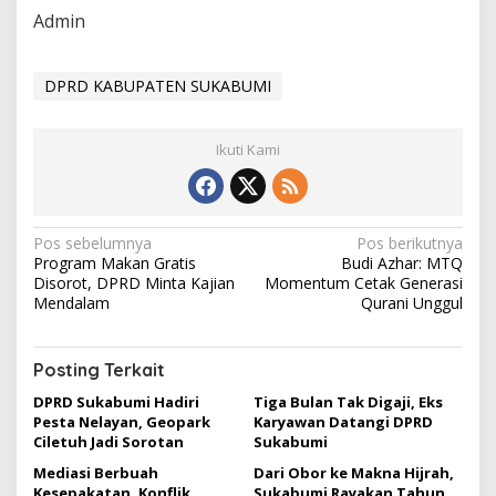
Admin
DPRD KABUPATEN SUKABUMI
Ikuti Kami
N
Pos sebelumnya
Pos berikutnya
Program Makan Gratis
Budi Azhar: MTQ
a
Disorot, DPRD Minta Kajian
Momentum Cetak Generasi
v
Mendalam
Qurani Unggul
i
g
Posting Terkait
a
DPRD Sukabumi Hadiri
Tiga Bulan Tak Digaji, Eks
Pesta Nelayan, Geopark
Karyawan Datangi DPRD
s
Ciletuh Jadi Sorotan
Sukabumi
i
Mediasi Berbuah
Dari Obor ke Makna Hijrah,
Kesepakatan, Konflik
Sukabumi Rayakan Tahun