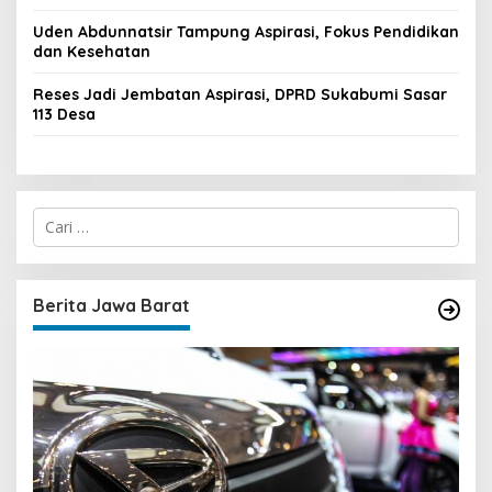
Uden Abdunnatsir Tampung Aspirasi, Fokus Pendidikan
dan Kesehatan
Reses Jadi Jembatan Aspirasi, DPRD Sukabumi Sasar
113 Desa
C
a
r
i
u
Berita Jawa Barat
n
t
u
k
: