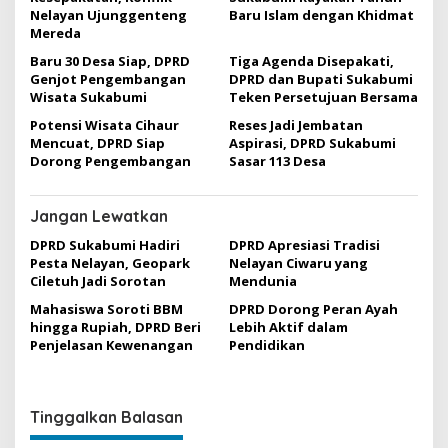
p
Nelayan Ujunggenteng
Baru Islam dengan Khidmat
o
Mereda
s
Baru 30 Desa Siap, DPRD
Tiga Agenda Disepakati,
Genjot Pengembangan
DPRD dan Bupati Sukabumi
Wisata Sukabumi
Teken Persetujuan Bersama
Potensi Wisata Cihaur
Reses Jadi Jembatan
Mencuat, DPRD Siap
Aspirasi, DPRD Sukabumi
Dorong Pengembangan
Sasar 113 Desa
Jangan Lewatkan
DPRD Sukabumi Hadiri
DPRD Apresiasi Tradisi
Pesta Nelayan, Geopark
Nelayan Ciwaru yang
Ciletuh Jadi Sorotan
Mendunia
Mahasiswa Soroti BBM
DPRD Dorong Peran Ayah
hingga Rupiah, DPRD Beri
Lebih Aktif dalam
Penjelasan Kewenangan
Pendidikan
Tinggalkan Balasan