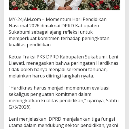
s
i
,
MY-24JAM.com – Momentum Hari Pendidikan
D
P
Nasional 2026 dimaknai DPRD Kabupaten
R
Sukabumi sebagai ajang refleksi untuk
D
memperkuat komitmen terhadap peningkatan
P
kualitas pendidikan.
e
r
k
Ketua Fraksi PKS DPRD Kabupaten Sukabumi, Leni
u
Liawati, menegaskan bahwa peringatan Hardiknas
a
tidak boleh hanya menjadi seremoni tahunan,
t
melainkan harus diiringi langkah nyata.
S
e
k
“Hardiknas harus menjadi momentum evaluasi
t
sekaligus penguatan komitmen dalam
o
meningkatkan kualitas pendidikan,” ujarnya, Sabtu
r
(2/5/2026).
P
e
n
Leni menjelaskan, DPRD menjalankan tiga fungsi
d
utama dalam mendukung sektor pendidikan, yakni
i