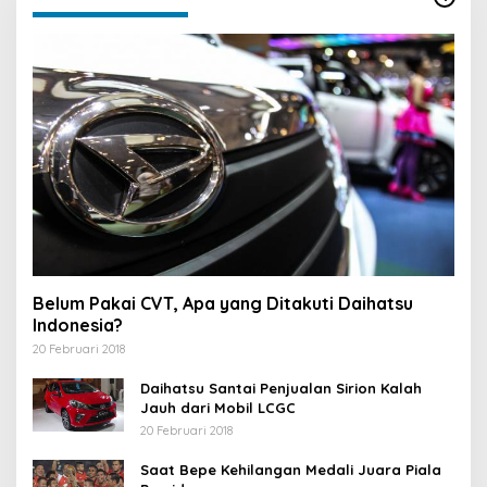
n
t
u
k
:
Belum Pakai CVT, Apa yang Ditakuti Daihatsu
Indonesia?
20 Februari 2018
Daihatsu Santai Penjualan Sirion Kalah
Jauh dari Mobil LCGC
20 Februari 2018
Saat Bepe Kehilangan Medali Juara Piala