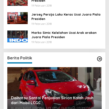
Presiden
19 Februari 2018
Jersey Persija Laku Keras Usai Juara Piala
Presiden
19 Februari 2018
Marko Simic Kelelahan Usai Arak arakan
Juara Piala Presiden
19 Februari 2018
Berita Politik
u
Daihatsu Santai Penjualan Sirion Kalah Jauh
S
dari Mobil LCGC
P
0
Di JAWA BARAT, KRIMINAL, LIFE STYLE, OLAHRAGA, OTOMOTIF,
Di