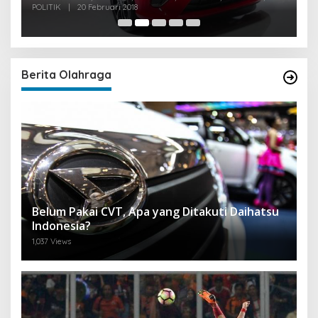
POLITIK
|
20 Februari 2018
PO
Berita Olahraga
Belum Pakai CVT, Apa yang Ditakuti Daihatsu
Indonesia?
1,037 Views