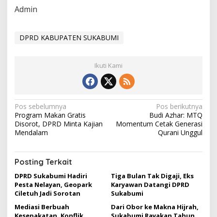
Admin
DPRD KABUPATEN SUKABUMI
Ikuti Kami
N
Pos sebelumnya
Pos berikutnya
Program Makan Gratis
Budi Azhar: MTQ
a
Disorot, DPRD Minta Kajian
Momentum Cetak Generasi
v
Mendalam
Qurani Unggul
i
g
Posting Terkait
a
DPRD Sukabumi Hadiri
Tiga Bulan Tak Digaji, Eks
Pesta Nelayan, Geopark
Karyawan Datangi DPRD
s
Ciletuh Jadi Sorotan
Sukabumi
i
Mediasi Berbuah
Dari Obor ke Makna Hijrah,
Kesepakatan, Konflik
Sukabumi Rayakan Tahun