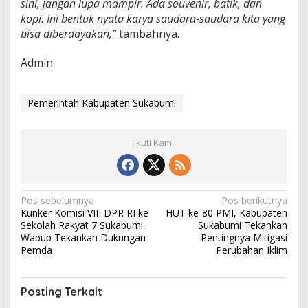
sini, jangan lupa mampir. Ada souvenir, batik, dan
kopi. Ini bentuk nyata karya saudara-saudara kita yang
bisa diberdayakan,”
tambahnya.
Admin
Pemerintah Kabupaten Sukabumi
Ikuti Kami
N
Pos sebelumnya
Pos berikutnya
Kunker Komisi VIII DPR RI ke
HUT ke-80 PMI, Kabupaten
a
Sekolah Rakyat 7 Sukabumi,
Sukabumi Tekankan
v
Wabup Tekankan Dukungan
Pentingnya Mitigasi
Pemda
Perubahan Iklim
i
g
Posting Terkait
a