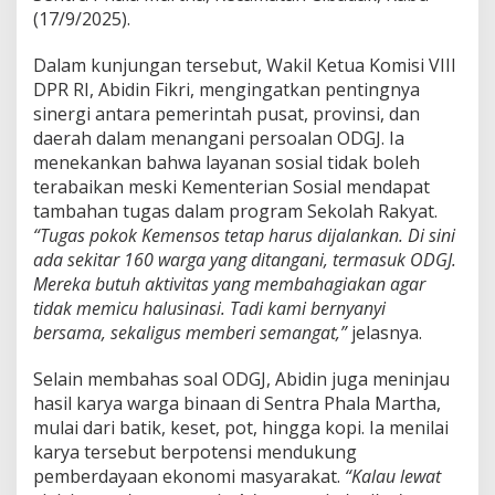
g
(17/9/2025).
P
e
Dalam kunjungan tersebut, Wakil Ketua Komisi VIII
n
DPR RI, Abidin Fikri, mengingatkan pentingnya
a
sinergi antara pemerintah pusat, provinsi, dan
n
g
daerah dalam menangani persoalan ODGJ. Ia
a
menekankan bahwa layanan sosial tidak boleh
n
terabaikan meski Kementerian Sosial mendapat
a
tambahan tugas dalam program Sekolah Rakyat.
n
“Tugas pokok Kemensos tetap harus dijalankan. Di sini
T
e
ada sekitar 160 warga yang ditangani, termasuk ODGJ.
r
Mereka butuh aktivitas yang membahagiakan agar
p
tidak memicu halusinasi. Tadi kami bernyanyi
a
bersama, sekaligus memberi semangat,”
jelasnya.
d
u
Selain membahas soal ODGJ, Abidin juga meninjau
hasil karya warga binaan di Sentra Phala Martha,
mulai dari batik, keset, pot, hingga kopi. Ia menilai
karya tersebut berpotensi mendukung
pemberdayaan ekonomi masyarakat.
“Kalau lewat