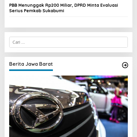
PBB Menunggak Rp200 Miliar, DPRD Minta Evaluasi
Serius Pemkab Sukabumi
C
a
r
i
u
Berita Jawa Barat
n
t
u
k
: