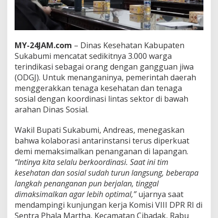
r
i
n
d
i
MY-24JAM.com
– Dinas Kesehatan Kabupaten
k
Sukabumi mencatat sedikitnya 3.000 warga
a
terindikasi sebagai orang dengan gangguan jiwa
s
i
(ODGJ). Untuk menanganinya, pemerintah daerah
O
menggerakkan tenaga kesehatan dan tenaga
D
sosial dengan koordinasi lintas sektor di bawah
G
arahan Dinas Sosial.
J
,
P
Wakil Bupati Sukabumi, Andreas, menegaskan
e
bahwa kolaborasi antarinstansi terus diperkuat
m
demi memaksimalkan penanganan di lapangan.
k
“Intinya kita selalu berkoordinasi. Saat ini tim
a
kesehatan dan sosial sudah turun langsung, beberapa
b
D
langkah penanganan pun berjalan, tinggal
o
dimaksimalkan agar lebih optimal,”
ujarnya saat
r
mendampingi kunjungan kerja Komisi VIII DPR RI di
o
Sentra Phala Martha, Kecamatan Cibadak, Rabu
n