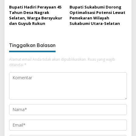
Bupati Hadiri Perayaan 45
Bupati Sukabumi Dorong
Tahun Desa Nagrak
Optimalisasi Potensi Lewat
Selatan, Warga Bersyukur
Pemekaran Wilayah
dan Guyub Rukun
Sukabumi Utara-Selatan
Tinggalkan Balasan
Alamat email Anda tidak akan dipublikasikan.
Ruas yang wajib
ditandai
*