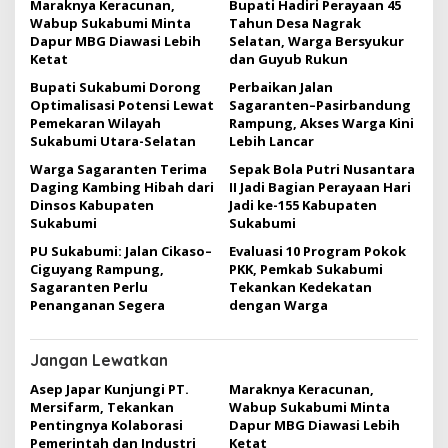
Maraknya Keracunan,
Bupati Hadiri Perayaan 45
s
Wabup Sukabumi Minta
Tahun Desa Nagrak
i
Dapur MBG Diawasi Lebih
Selatan, Warga Bersyukur
Ketat
dan Guyub Rukun
p
Bupati Sukabumi Dorong
Perbaikan Jalan
o
Optimalisasi Potensi Lewat
Sagaranten–Pasirbandung
s
Pemekaran Wilayah
Rampung, Akses Warga Kini
Sukabumi Utara-Selatan
Lebih Lancar
Warga Sagaranten Terima
Sepak Bola Putri Nusantara
Daging Kambing Hibah dari
II Jadi Bagian Perayaan Hari
Dinsos Kabupaten
Jadi ke-155 Kabupaten
Sukabumi
Sukabumi
PU Sukabumi: Jalan Cikaso–
Evaluasi 10 Program Pokok
Ciguyang Rampung,
PKK, Pemkab Sukabumi
Sagaranten Perlu
Tekankan Kedekatan
Penanganan Segera
dengan Warga
Jangan Lewatkan
Asep Japar Kunjungi PT.
Maraknya Keracunan,
Mersifarm, Tekankan
Wabup Sukabumi Minta
Pentingnya Kolaborasi
Dapur MBG Diawasi Lebih
Pemerintah dan Industri
Ketat