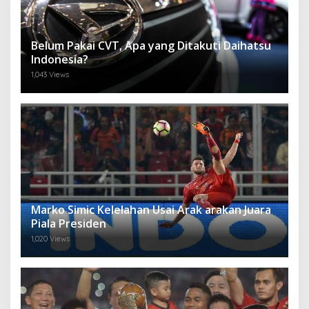
Belum Pakai CVT, Apa yang Ditakuti Daihatsu
Indonesia?
1,043 Views
Marko Simic Kelelahan Usai Arak arakan Juara
Piala Presiden
1,020 Views