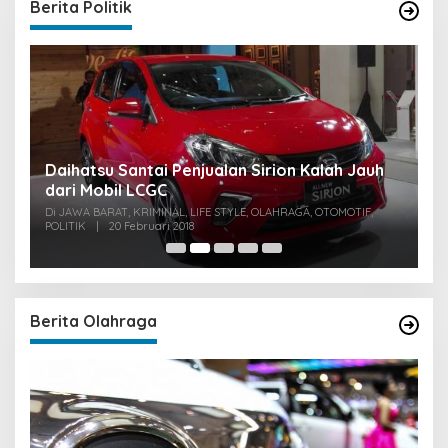
Berita Politik
u
Daihatsu Santai Penjualan Sirion Kalah Jauh
S
dari Mobil LCGC
P
0
Di JAWA BARAT, KRIMINAL, LIFE STYLE, OLAHRAGA, OTOMOTIF,
Di
POLITIK
|
20 Februari 2018
PO
Berita Olahraga