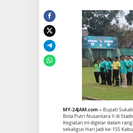
t
r
i
N
u
s
a
n
t
a
r
a
I
I
J
a
d
i
B
a
g
MY-24JAM.com –
Bupati Sukab
i
Bola Putri Nusantara II di Stad
a
Kegiatan ini digelar dalam ran
n
sekaligus Hari Jadi ke-155 Kab
P