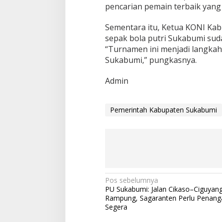
p
pencarian pemain terbaik ya
a
t
Sementara itu, Ketua KONI Ka
e
sepak bola putri Sukabumi sudah
n
“Turnamen ini menjadi langkah
S
u
Sukabumi,” pungkasnya.
k
a
Admin
b
u
m
Pemerintah Kabupaten Sukabumi
i
N
Pos sebelumnya
PU Sukabumi: Jalan Cikaso–Ciguyan
a
Rampung, Sagaranten Perlu Penan
v
Segera