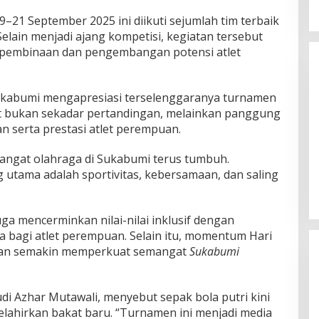
21 September 2025 ini diikuti sejumlah tim terbaik
Selain menjadi ajang kompetisi, kegiatan tersebut
a pembinaan dan pengembangan potensi atlet
kabumi mengapresiasi terselenggaranya turnamen
ut bukan sekadar pertandingan, melainkan panggung
serta prestasi atlet perempuan.
Belum Pakai CVT, Apa yang
Ditakuti Daihatsu Indonesia?
mangat olahraga di Sukabumi terus tumbuh.
Di JAWA BARAT, KRIMINAL, OLAHRAGA, OTOMOTIF,
 utama adalah sportivitas, kebersamaan, dan saling
POLITIK
|
20 Februari 2018
ga mencerminkan nilai-nilai inklusif dengan
bagi atlet perempuan. Selain itu, momentum Hari
pkan semakin memperkuat semangat
Sukabumi
di Azhar Mutawali, menyebut sepak bola putri kini
elahirkan bakat baru. “Turnamen ini menjadi media