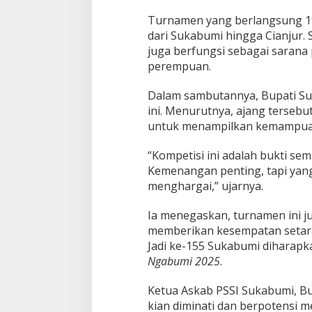
e
r
Turnamen yang berlangsung 19–
a
dari Sukabumi hingga Cianjur. 
y
juga berfungsi sebagai saran
a
perempuan.
a
n
H
Dalam sambutannya, Bupati Su
a
ini. Menurutnya, ajang terseb
r
untuk menampilkan kemampuan 
i
J
“Kompetisi ini adalah bukti se
a
d
Kemenangan penting, tapi yang
i
menghargai,” ujarnya.
k
e
Ia menegaskan, turnamen ini ju
-
memberikan kesempatan setara 
1
5
Jadi ke-155 Sukabumi dihara
5
Ngabumi 2025
.
K
a
Ketua Askab PSSI Sukabumi, Bu
b
kian diminati dan berpotensi m
u