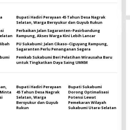
ta
Bupati Hadiri Perayaan 45 Tahun Desa Nagrak
Selatan, Warga Bersyukur dan Guyub Rukun
si
Perbaikan Jalan Sagaranten–Pasirbandung
elatan
Rampung, Akses Warga Kini Lebih Lancar
Hibah
PU Sukabumi: Jalan Cikaso–Ciguyang Rampung,
Sagaranten Perlu Penanganan Segera
abumi
Pemkab Sukabumi Beri Pelatihan Wirausaha Baru
untuk Tingkatkan Daya Saing UMKM
an,
Bupati Hadiri Perayaan
Bupati Sukabumi
Minta
45 Tahun Desa Nagrak
Dorong Optimalisasi
si
Selatan, Warga
Potensi Lewat
Bersyukur dan Guyub
Pemekaran Wilayah
Rukun
Sukabumi Utara-Selatan