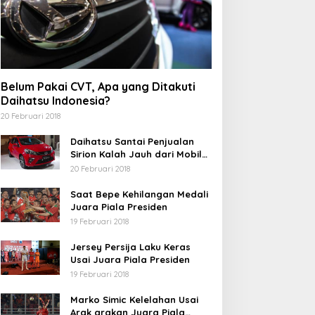
Belum Pakai CVT, Apa yang Ditakuti
Daihatsu Indonesia?
20 Februari 2018
Daihatsu Santai Penjualan
Sirion Kalah Jauh dari Mobil
LCGC
20 Februari 2018
Saat Bepe Kehilangan Medali
Juara Piala Presiden
19 Februari 2018
Jersey Persija Laku Keras
Usai Juara Piala Presiden
19 Februari 2018
Marko Simic Kelelahan Usai
Arak arakan Juara Piala