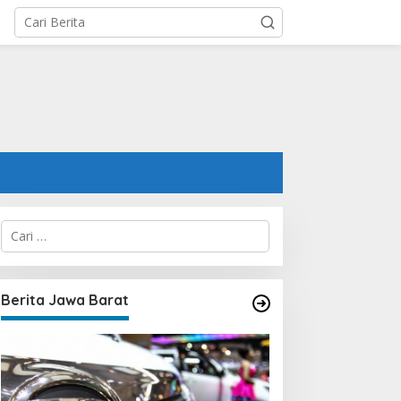
C
a
r
i
u
Berita Jawa Barat
n
t
u
k
: