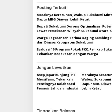
i
g
Posting Terkait
a
Maraknya Keracunan, Wabup Sukabumi Min
Dapur MBG Diawasi Lebih Ketat
s
Bupati Sukabumi Dorong Optimalisasi Poten
i
Lewat Pemekaran Wilayah Sukabumi Utara-S
p
Warga Sagaranten Terima Daging Kambing 
o
dari Dinsos Kabupaten Sukabumi
s
Evaluasi 10 Program Pokok PKK, Pemkab Suk
Tekankan Kedekatan dengan Warga
Jangan Lewatkan
Asep Japar Kunjungi PT.
Maraknya Keracun
Mersifarm, Tekankan
Wabup Sukabumi 
Pentingnya Kolaborasi
Dapur MBG Diawa
Pemerintah dan Industri
Lebih Ketat
Tinggalkan Balasan