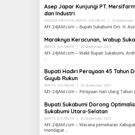
Asep Japar Kunjungi PT. Mersifar
dan Industri
AGENDA KEGIATAN
,
BERITA
,
SUKABUMI
|
23 September
MY-24JAM.com – Bupati Sukabumi Drs. H. Ase
Maraknya Keracunan, Wabup Sukab
BERITA
,
SUKABUMI
|
20 September 2025
MY-24JAM.com – Wakil Bupati Sukabumi, Andr
Bupati Hadiri Perayaan 45 Tahun 
Guyub Rukun
BERITA
,
SUKABUMI
|
20 September 2025
MY-24JAM.com – Perayaan Hari Ulang Tahun 
Bupati Sukabumi Dorong Optimalis
Sukabumi Utara-Selatan
BERITA
,
SUKABUMI
|
20 September 2025
MY-24JAM.com – Wacana pemekaran Kabupaten
mendapat