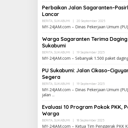
Perbaikan Jalan Sagaranten–Pasi
Lancar
BERITA
,
SUKABUMI
|
20 September 2025
MY-24JAM.com – Dinas Pekerjaan Umum (PU)
Warga Sagaranten Terima Daging 
Sukabumi
BERITA
,
SUKABUMI
|
19 September 2025
MY-24JAM.com – Sebanyak 1.500 paket daging 
PU Sukabumi: Jalan Cikaso–Ciguy
Segera
BERITA
,
SUKABUMI
|
19 September 2025
MY-24JAM.com – Dinas Pekerjaan Umum (PU)
jalan
Evaluasi 10 Program Pokok PKK,
Warga
BERITA
,
SUKABUMI
|
18 September 2025
MY-24JAM.com – Ketua Tim Penggerak PKK Ka