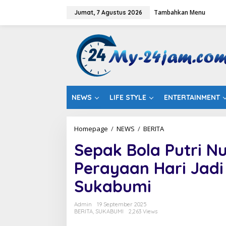
L
Tambahkan Menu
e
Jumat, 7 Agustus 2026
w
a
t
i
k
e
k
o
n
NEWS
LIFE STYLE
ENTERTAINMENT
t
e
n
Homepage
/
NEWS
/
BERITA
S
e
Sepak Bola Putri Nu
p
a
Perayaan Hari Jadi
k
B
Sukabumi
o
l
a
Admin
19 September 2025
P
BERITA
,
SUKABUMI
2,263 Views
u