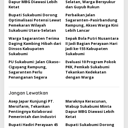
i
Dapur MBG Diawasi Lebih
Selatan, Warga Bersyukur
Ketat
dan Guyub Rukun
p
Bupati Sukabumi Dorong
Perbaikan Jalan
o
Optimalisasi Potensi Lewat
Sagaranten–Pasirbandung
s
Pemekaran Wilayah
Rampung, Akses Warga Kini
Sukabumi Utara-Selatan
Lebih Lancar
Warga Sagaranten Terima
Sepak Bola Putri Nusantara
Daging Kambing Hibah dari
II Jadi Bagian Perayaan Hari
Dinsos Kabupaten
Jadi ke-155 Kabupaten
Sukabumi
Sukabumi
PU Sukabumi: Jalan Cikaso–
Evaluasi 10 Program Pokok
Ciguyang Rampung,
PKK, Pemkab Sukabumi
Sagaranten Perlu
Tekankan Kedekatan
Penanganan Segera
dengan Warga
Jangan Lewatkan
Asep Japar Kunjungi PT.
Maraknya Keracunan,
Mersifarm, Tekankan
Wabup Sukabumi Minta
Pentingnya Kolaborasi
Dapur MBG Diawasi Lebih
Pemerintah dan Industri
Ketat
Bupati Hadiri Perayaan 45
Bupati Sukabumi Dorong