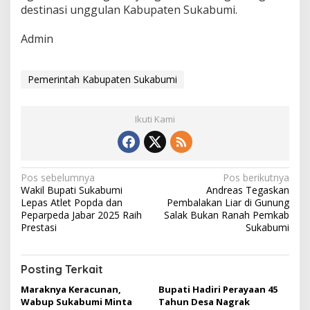
destinasi unggulan Kabupaten Sukabumi.
Admin
Pemerintah Kabupaten Sukabumi
Ikuti Kami
N
Pos sebelumnya
Pos berikutnya
Wakil Bupati Sukabumi
Andreas Tegaskan
a
Lepas Atlet Popda dan
Pembalakan Liar di Gunung
v
Peparpeda Jabar 2025 Raih
Salak Bukan Ranah Pemkab
Prestasi
Sukabumi
i
g
Posting Terkait
a
Maraknya Keracunan,
Bupati Hadiri Perayaan 45
s
Wabup Sukabumi Minta
Tahun Desa Nagrak