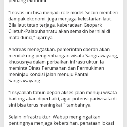
peluang ekonomi.
i
s
“Inovasi ini bisa menjadi role model. Selain memberi
a
dampak ekonomi, juga menjaga kelestarian laut.
t
a
Bila laut tetap terjaga, keberadaan Geopark
d
Ciletuh-Palabuhanratu akan semakin bernilai di
a
mata dunia,” ujarnya.
n
E
Andreas menegaskan, pemerintah daerah akan
k
o
mendukung pengembangan wisata Sangrawayang,
n
khususnya dalam perbaikan infrastruktur. Ia
o
meminta Dinas Perumahan dan Permukiman
m
meninjau kondisi jalan menuju Pantai
i
Sangrawayang.
P
e
s
“Insyaallah tahun depan akses jalan menuju wisata
i
badong akan diperbaiki, agar potensi pariwisata di
s
sini bisa terus meningkat,” tambahnya.
i
r
Selain infrastruktur, Wabup mengingatkan
pentingnya menjaga kebersihan, penataan lokasi