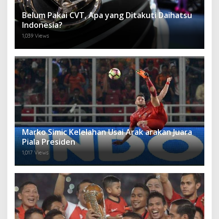
Belum Pakai CVT, Apa yang Ditakuti Daihatsu
Indonesia?
1,039 Views
Marko Simic Kelelahan Usai Arak arakan Juara
Piala Presiden
1,017 Views