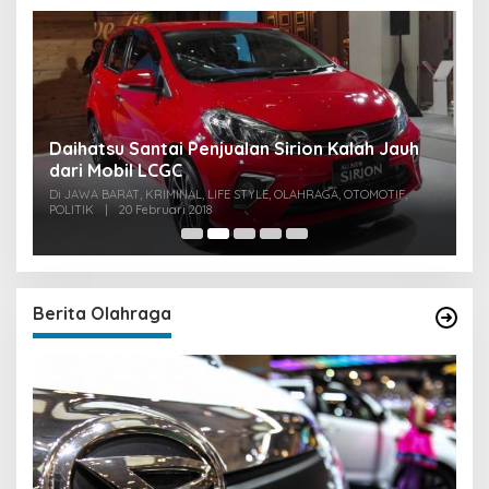
u
Daihatsu Santai Penjualan Sirion Kalah Jauh
S
dari Mobil LCGC
P
0
Di JAWA BARAT, KRIMINAL, LIFE STYLE, OLAHRAGA, OTOMOTIF,
Di
POLITIK
|
20 Februari 2018
PO
Berita Olahraga