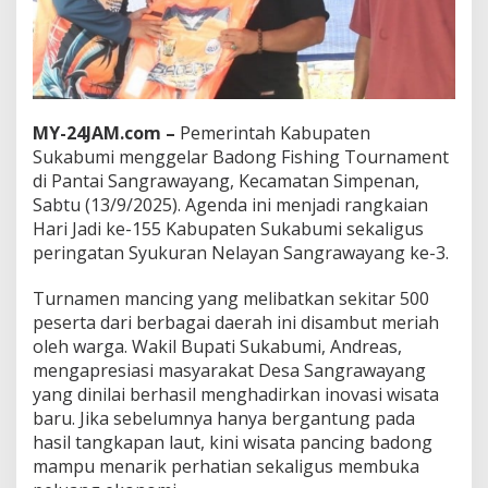
h
i
n
g
T
o
u
MY-24JAM.com –
Pemerintah Kabupaten
r
Sukabumi menggelar Badong Fishing Tournament
n
di Pantai Sangrawayang, Kecamatan Simpenan,
a
Sabtu (13/9/2025). Agenda ini menjadi rangkaian
m
Hari Jadi ke-155 Kabupaten Sukabumi sekaligus
e
n
peringatan Syukuran Nelayan Sangrawayang ke-3.
t
J
Turnamen mancing yang melibatkan sekitar 500
a
peserta dari berbagai daerah ini disambut meriah
d
oleh warga. Wakil Bupati Sukabumi, Andreas,
i
M
mengapresiasi masyarakat Desa Sangrawayang
a
yang dinilai berhasil menghadirkan inovasi wisata
g
baru. Jika sebelumnya hanya bergantung pada
n
hasil tangkapan laut, kini wisata pancing badong
e
t
mampu menarik perhatian sekaligus membuka
W