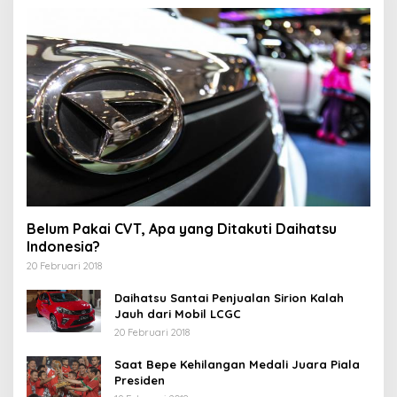
u
k
:
Belum Pakai CVT, Apa yang Ditakuti Daihatsu
Indonesia?
20 Februari 2018
Daihatsu Santai Penjualan Sirion Kalah
Jauh dari Mobil LCGC
20 Februari 2018
Saat Bepe Kehilangan Medali Juara Piala
Presiden