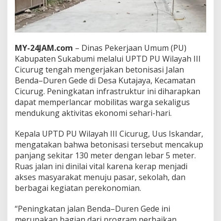
a
n
B
e
t
MY-24JAM.com
– Dinas Pekerjaan Umum (PU)
o
Kabupaten Sukabumi melalui UPTD PU Wilayah III
n
i
Cicurug tengah mengerjakan betonisasi Jalan
s
Benda–Duren Gede di Desa Kutajaya, Kecamatan
a
Cicurug. Peningkatan infrastruktur ini diharapkan
s
dapat memperlancar mobilitas warga sekaligus
i
mendukung aktivitas ekonomi sehari-hari.
J
a
l
Kepala UPTD PU Wilayah III Cicurug, Uus Iskandar,
a
mengatakan bahwa betonisasi tersebut mencakup
n
panjang sekitar 130 meter dengan lebar 5 meter.
B
Ruas jalan ini dinilai vital karena kerap menjadi
e
n
akses masyarakat menuju pasar, sekolah, dan
d
berbagai kegiatan perekonomian.
a
–
“Peningkatan jalan Benda–Duren Gede ini
D
merupakan bagian dari program perbaikan
u