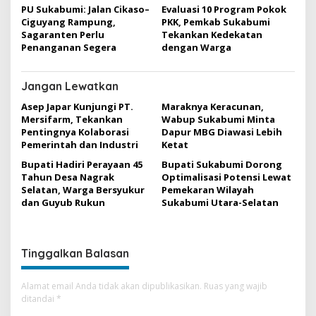
PU Sukabumi: Jalan Cikaso–
Evaluasi 10 Program Pokok
Ciguyang Rampung,
PKK, Pemkab Sukabumi
Sagaranten Perlu
Tekankan Kedekatan
Penanganan Segera
dengan Warga
Jangan Lewatkan
Asep Japar Kunjungi PT.
Maraknya Keracunan,
Mersifarm, Tekankan
Wabup Sukabumi Minta
Pentingnya Kolaborasi
Dapur MBG Diawasi Lebih
Pemerintah dan Industri
Ketat
Bupati Hadiri Perayaan 45
Bupati Sukabumi Dorong
Tahun Desa Nagrak
Optimalisasi Potensi Lewat
Selatan, Warga Bersyukur
Pemekaran Wilayah
dan Guyub Rukun
Sukabumi Utara-Selatan
Tinggalkan Balasan
Alamat email Anda tidak akan dipublikasikan.
Ruas yang wajib
ditandai
*