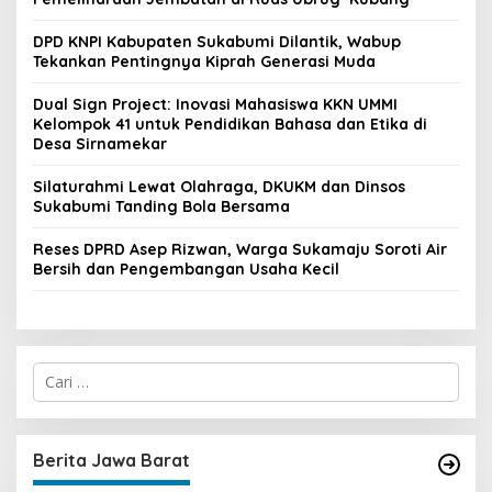
DPD KNPI Kabupaten Sukabumi Dilantik, Wabup
Tekankan Pentingnya Kiprah Generasi Muda
Dual Sign Project: Inovasi Mahasiswa KKN UMMI
Kelompok 41 untuk Pendidikan Bahasa dan Etika di
Desa Sirnamekar
Silaturahmi Lewat Olahraga, DKUKM dan Dinsos
Sukabumi Tanding Bola Bersama
Reses DPRD Asep Rizwan, Warga Sukamaju Soroti Air
Bersih dan Pengembangan Usaha Kecil
C
a
r
i
u
Berita Jawa Barat
n
t