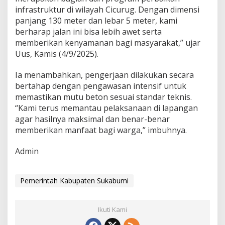
r
infrastruktur di wilayah Cicurug. Dengan dimensi
e
panjang 130 meter dan lebar 5 meter, kami
n
berharap jalan ini bisa lebih awet serta
G
memberikan kenyamanan bagi masyarakat,” ujar
e
d
Uus, Kamis (4/9/2025).
e
Ia menambahkan, pengerjaan dilakukan secara
bertahap dengan pengawasan intensif untuk
memastikan mutu beton sesuai standar teknis.
“Kami terus memantau pelaksanaan di lapangan
agar hasilnya maksimal dan benar-benar
memberikan manfaat bagi warga,” imbuhnya.
Admin
Pemerintah Kabupaten Sukabumi
Ikuti Kami