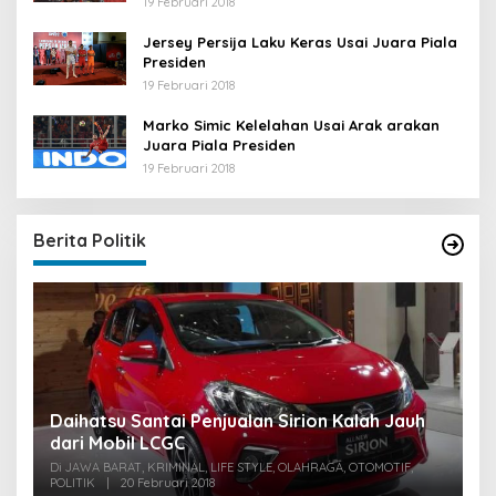
19 Februari 2018
Jersey Persija Laku Keras Usai Juara Piala
Presiden
19 Februari 2018
Marko Simic Kelelahan Usai Arak arakan
Juara Piala Presiden
19 Februari 2018
Berita Politik
u
Daihatsu Santai Penjualan Sirion Kalah Jauh
S
dari Mobil LCGC
P
0
Di JAWA BARAT, KRIMINAL, LIFE STYLE, OLAHRAGA, OTOMOTIF,
Di
POLITIK
|
20 Februari 2018
PO