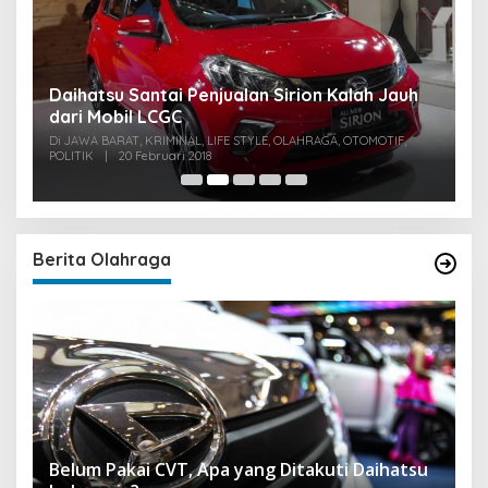
u
Daihatsu Santai Penjualan Sirion Kalah Jauh
S
dari Mobil LCGC
P
0
Di JAWA BARAT, KRIMINAL, LIFE STYLE, OLAHRAGA, OTOMOTIF,
Di
POLITIK
|
20 Februari 2018
PO
Berita Olahraga
Belum Pakai CVT, Apa yang Ditakuti Daihatsu