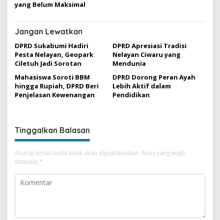
yang Belum Maksimal
Jangan Lewatkan
DPRD Sukabumi Hadiri
DPRD Apresiasi Tradisi
Pesta Nelayan, Geopark
Nelayan Ciwaru yang
Ciletuh Jadi Sorotan
Mendunia
Mahasiswa Soroti BBM
DPRD Dorong Peran Ayah
hingga Rupiah, DPRD Beri
Lebih Aktif dalam
Penjelasan Kewenangan
Pendidikan
Tinggalkan Balasan
Alamat email Anda tidak akan dipublikasikan.
Ruas yang wajib
ditandai
*