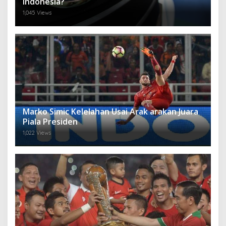
Indonesia?
1,045 Views
Marko Simic Kelelahan Usai Arak arakan Juara
Piala Presiden
1,022 Views