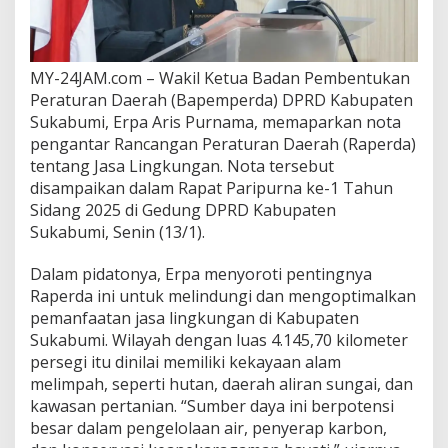
n
g
e
l
MY-24JAM.com – Wakil Ketua Badan Pembentukan
o
Peraturan Daerah (Bapemperda) DPRD Kabupaten
l
a
Sukabumi, Erpa Aris Purnama, memaparkan nota
a
pengantar Rancangan Peraturan Daerah (Raperda)
n
tentang Jasa Lingkungan. Nota tersebut
S
disampaikan dalam Rapat Paripurna ke-1 Tahun
u
Sidang 2025 di Gedung DPRD Kabupaten
m
b
Sukabumi, Senin (13/1).
e
r
Dalam pidatonya, Erpa menyoroti pentingnya
D
Raperda ini untuk melindungi dan mengoptimalkan
a
pemanfaatan jasa lingkungan di Kabupaten
y
a
Sukabumi. Wilayah dengan luas 4.145,70 kilometer
A
persegi itu dinilai memiliki kekayaan alam
l
melimpah, seperti hutan, daerah aliran sungai, dan
a
kawasan pertanian. “Sumber daya ini berpotensi
m
B
besar dalam pengelolaan air, penyerap karbon,
e