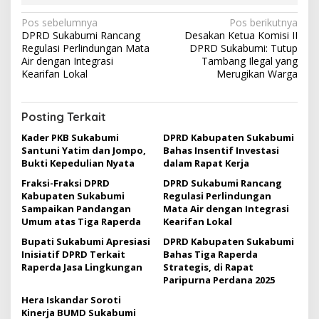
N
Pos sebelumnya
Pos berikutnya
DPRD Sukabumi Rancang
Desakan Ketua Komisi II
a
Regulasi Perlindungan Mata
DPRD Sukabumi: Tutup
v
Air dengan Integrasi
Tambang Ilegal yang
Kearifan Lokal
Merugikan Warga
i
g
Posting Terkait
a
Kader PKB Sukabumi
DPRD Kabupaten Sukabumi
s
Santuni Yatim dan Jompo,
Bahas Insentif Investasi
i
Bukti Kepedulian Nyata
dalam Rapat Kerja
p
Fraksi-Fraksi DPRD
DPRD Sukabumi Rancang
Kabupaten Sukabumi
Regulasi Perlindungan
o
Sampaikan Pandangan
Mata Air dengan Integrasi
s
Umum atas Tiga Raperda
Kearifan Lokal
Bupati Sukabumi Apresiasi
DPRD Kabupaten Sukabumi
Inisiatif DPRD Terkait
Bahas Tiga Raperda
Raperda Jasa Lingkungan
Strategis, di Rapat
Paripurna Perdana 2025
Hera Iskandar Soroti
Kinerja BUMD Sukabumi