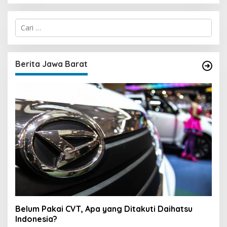
C
a
r
i
u
Berita Jawa Barat
n
t
u
k
:
Belum Pakai CVT, Apa yang Ditakuti Daihatsu
Indonesia?