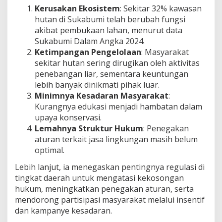
Kerusakan Ekosistem
: Sekitar 32% kawasan
J
a
hutan di Sukabumi telah berubah fungsi
s
akibat pembukaan lahan, menurut data
a
Sukabumi Dalam Angka 2024.
L
Ketimpangan Pengelolaan
: Masyarakat
i
n
sekitar hutan sering dirugikan oleh aktivitas
g
penebangan liar, sementara keuntungan
k
lebih banyak dinikmati pihak luar.
u
Minimnya Kesadaran Masyarakat
:
n
Kurangnya edukasi menjadi hambatan dalam
g
a
upaya konservasi.
n
Lemahnya Struktur Hukum
: Penegakan
aturan terkait jasa lingkungan masih belum
optimal.
Lebih lanjut, ia menegaskan pentingnya regulasi di
tingkat daerah untuk mengatasi kekosongan
hukum, meningkatkan penegakan aturan, serta
mendorong partisipasi masyarakat melalui insentif
dan kampanye kesadaran.