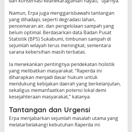
dan konservasi keanekaragaman hayati,” ujarnya.
r
k
Namun, Erpa juga menggarisbawahi tantangan
e
yang dihadapi, seperti degradasi lahan,
l
a
pencemaran air, dan pengelolaan sampah yang
n
belum optimal. Berdasarkan data Badan Pusat
j
Statistik (BPS) Sukabumi, timbunan sampah di
u
sejumlah wilayah terus meningkat, sementara
t
sarana kebersihan masih terbatas.
a
n
m
Ia menekankan pentingnya pendekatan holistik
e
yang melibatkan masyarakat. “Raperda ini
l
diharapkan menjadi dasar hukum untuk
a
mendukung kebijakan daerah yang berkelanjutan,
l
u
sekaligus memanfaatkan potensi lokal demi
i
kesejahteraan masyarakat,” katanya.
R
a
Tantangan dan Urgensi
p
e
Erpa menjabarkan sejumlah masalah utama yang
r
melatarbelakangi kebutuhan Raperda ini:
d
a