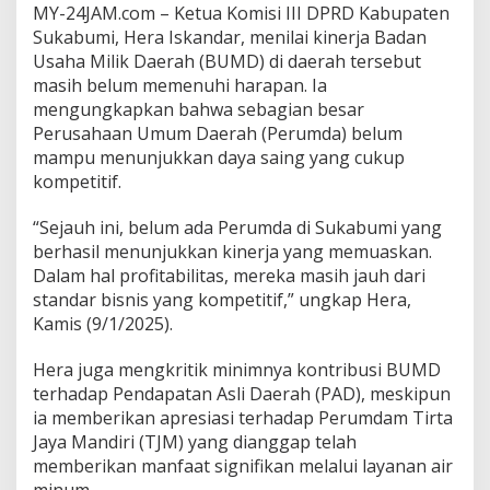
MY-24JAM.com – Ketua Komisi III DPRD Kabupaten
n
e
Sukabumi, Hera Iskandar, menilai kinerja Badan
r
Usaha Milik Daerah (BUMD) di daerah tersebut
j
masih belum memenuhi harapan. Ia
a
mengungkapkan bahwa sebagian besar
B
Perusahaan Umum Daerah (Perumda) belum
U
M
mampu menunjukkan daya saing yang cukup
D
kompetitif.
S
u
“Sejauh ini, belum ada Perumda di Sukabumi yang
k
berhasil menunjukkan kinerja yang memuaskan.
a
b
Dalam hal profitabilitas, mereka masih jauh dari
u
standar bisnis yang kompetitif,” ungkap Hera,
m
Kamis (9/1/2025).
i
y
Hera juga mengkritik minimnya kontribusi BUMD
a
n
terhadap Pendapatan Asli Daerah (PAD), meskipun
g
ia memberikan apresiasi terhadap Perumdam Tirta
B
Jaya Mandiri (TJM) yang dianggap telah
e
memberikan manfaat signifikan melalui layanan air
l
u
minum.