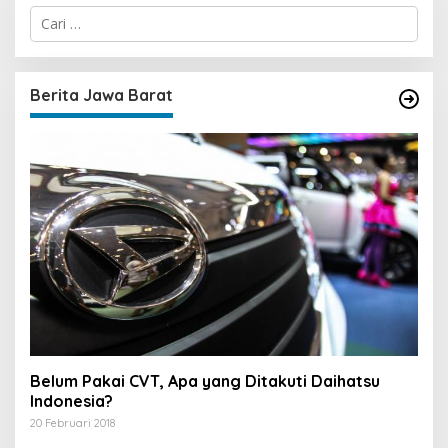
C
a
r
i
u
Berita Jawa Barat
n
t
u
k
:
Belum Pakai CVT, Apa yang Ditakuti Daihatsu
Indonesia?
20 Februari 2018