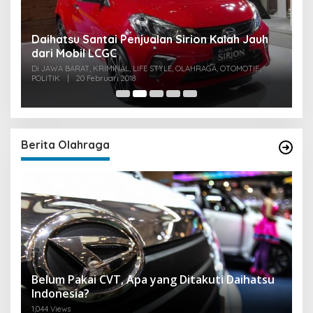
u
Daihatsu Santai Penjualan Sirion Kalah Jauh
S
dari Mobil LCGC
P
0
Di JAWA BARAT, KRIMINAL, LIFE STYLE, OLAHRAGA, OTOMOTIF,
Di
POLITIK
|
20 Februari 2018
PO
Berita Olahraga
Belum Pakai CVT, Apa yang Ditakuti Daihatsu
Indonesia?
1,044 Views