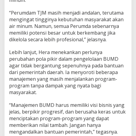
m
M
“Perumdam TJM masih menjadi andalan, terutama
a
mengingat tingginya kebutuhan masyarakat akan
k
air minum. Namun, semua Perumda sebenarnya
s
i
memiliki potensi besar untuk berkembang jika
m
dikelola secara lebih profesional,” jelasnya.
a
l
Lebih lanjut, Hera menekankan perlunya
perubahan pola pikir dalam pengelolaan BUMD
agar tidak bergantung sepenuhnya pada bantuan
dari pemerintah daerah. Ia menyoroti beberapa
manajemen yang masih menjalankan program-
program tanpa dampak yang nyata bagi
masyarakat.
“Manajemen BUMD harus memiliki visi bisnis yang
jelas, berpikir progresif, dan berusaha keras untuk
menciptakan program-program yang dapat
memberikan nilai tambah. Jangan hanya
mengandalkan bantuan pemerintah,” tegasnya.