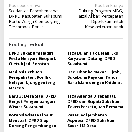
N
Pos sebelumnya
Pos berikutnya
Solidaritas Pascabencana:
Dukung Program MBG,
a
DPRD Kabupaten Sukabumi
Faizal Akbar: Percepatan
v
Bantu Warga Ciemas yang
Diperlukan untuk
Terdampak Banjir
Kesejahteraan Anak
i
g
Posting Terkait
a
DPRD Sukabumi Hadiri
Tiga Bulan Tak Digaji, Eks
s
Pesta Nelayan, Geopark
Karyawan Datangi DPRD
i
Ciletuh Jadi Sorotan
Sukabumi
p
Mediasi Berbuah
Dari Obor ke Makna Hijrah,
Kesepakatan, Konflik
Sukabumi Rayakan Tahun
o
Nelayan Ujunggenteng
Baru Islam dengan Khidmat
s
Mereda
Baru 30 Desa Siap, DPRD
Tiga Agenda Disepakati,
Genjot Pengembangan
DPRD dan Bupati Sukabumi
Wisata Sukabumi
Teken Persetujuan Bersama
Potensi Wisata Cihaur
Reses Jadi Jembatan
Mencuat, DPRD Siap
Aspirasi, DPRD Sukabumi
Dorong Pengembangan
Sasar 113 Desa