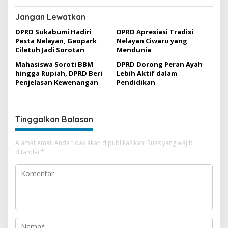
Jangan Lewatkan
DPRD Sukabumi Hadiri
DPRD Apresiasi Tradisi
Pesta Nelayan, Geopark
Nelayan Ciwaru yang
Ciletuh Jadi Sorotan
Mendunia
Mahasiswa Soroti BBM
DPRD Dorong Peran Ayah
hingga Rupiah, DPRD Beri
Lebih Aktif dalam
Penjelasan Kewenangan
Pendidikan
Tinggalkan Balasan
Alamat email Anda tidak akan dipublikasikan.
Ruas yang wajib
ditandai
*