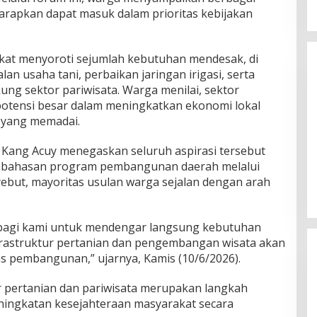
rapkan dapat masuk dalam prioritas kebijakan
kat menyoroti sejumlah kebutuhan mendesak, di
an usaha tani, perbaikan jaringan irigasi, serta
g sektor pariwisata. Warga menilai, sektor
 potensi besar dalam meningkatkan ekonomi lokal
r yang memadai.
Belum Pakai CVT, Apa yang
 Kang Acuy menegaskan seluruh aspirasi tersebut
Ditakuti Daihatsu Indonesia?
mbahasan program pembangunan daerah melalui
Di JAWA BARAT, KRIMINAL, OLAHRAGA, OTOMOTIF,
POLITIK
|
20 Februari 2018
but, mayoritas usulan warga sejalan dengan arah
bagi kami untuk mendengar langsung kebutuhan
infrastruktur pertanian dan pengembangan wisata akan
as pembangunan,” ujarnya, Kamis (10/6/2026).
 pertanian dan pariwisata merupakan langkah
ningkatan kesejahteraan masyarakat secara