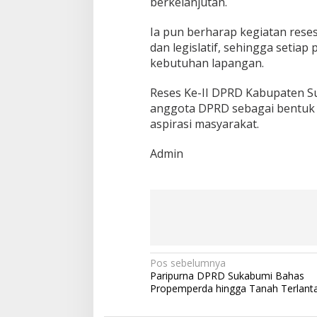
berkelanjutan.
i
s
Ia pun berharap kegiatan res
a
t
dan legislatif, sehingga seti
a
kebutuhan lapangan.
Reses Ke-II DPRD Kabupaten Su
anggota DPRD sebagai bentuk
aspirasi masyarakat.
Admin
N
Pos sebelumnya
Paripurna DPRD Sukabumi Bahas
a
Propemperda hingga Tanah Terlant
v