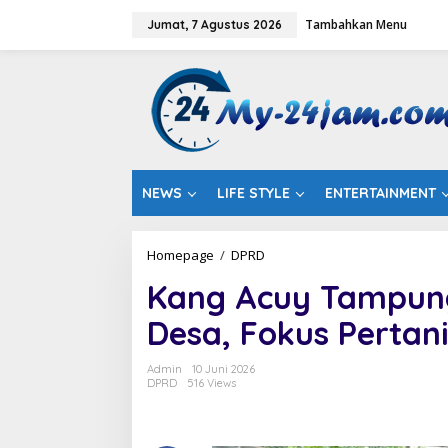
L
Tambahkan Menu
e
Jumat, 7 Agustus 2026
w
a
t
i
k
e
k
o
n
NEWS
LIFE STYLE
ENTERTAINMENT
t
e
n
Homepage
/
DPRD
K
a
Kang Acuy Tampung
n
g
Desa, Fokus Pertan
A
c
u
Admin
10 Juni 2026
y
DPRD
516 Views
T
a
m