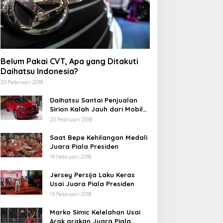
Belum Pakai CVT, Apa yang Ditakuti
Daihatsu Indonesia?
20 Februari 2018
Daihatsu Santai Penjualan
Sirion Kalah Jauh dari Mobil
LCGC
20 Februari 2018
Saat Bepe Kehilangan Medali
Juara Piala Presiden
19 Februari 2018
Jersey Persija Laku Keras
Usai Juara Piala Presiden
19 Februari 2018
Marko Simic Kelelahan Usai
Arak arakan Juara Piala