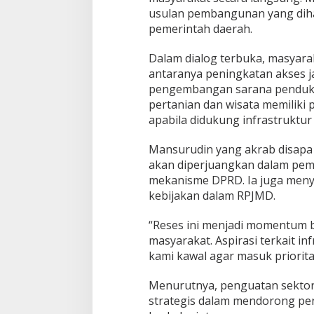
s
usulan pembangunan yang diha
a
pemerintah daerah.
,
F
o
Dalam dialog terbuka, masyara
k
antaranya peningkatan akses jal
u
pengembangan sarana pendukun
s
pertanian dan wisata memiliki
P
apabila didukung infrastruktu
e
r
t
Mansurudin yang akrab disapa
a
akan diperjuangkan dalam pe
n
mekanisme DPRD. Ia juga menye
i
kebijakan dalam RPJMD.
a
n
d
“Reses ini menjadi momentum 
a
masyarakat. Aspirasi terkait 
n
kami kawal agar masuk priorit
P
a
r
Menurutnya, penguatan sektor
i
strategis dalam mendorong pe
w