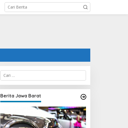
C
a
r
i
u
Berita Jawa Barat
n
t
u
k
: