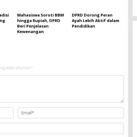
adisi
Mahasiswa Soroti BBM
DPRD Dorong Peran
ang
hingga Rupiah, DPRD
Ayah Lebih Aktif dalam
Beri Penjelasan
Pendidikan
Kewenangan
ng wajib ditandai
*