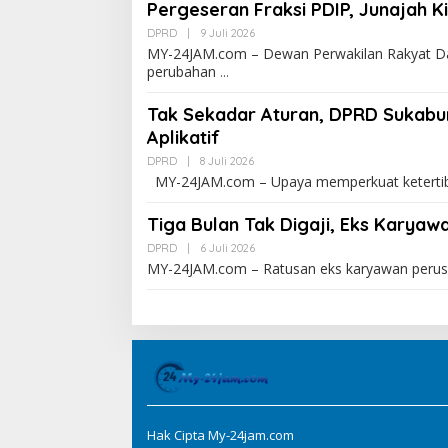
Pergeseran Fraksi PDIP, Junajah K
DPRD
|
9 Juli 2026
MY-24JAM.com – Dewan Perwakilan Rakyat 
perubahan
Tak Sekadar Aturan, DPRD Sukabu
Aplikatif
DPRD
|
8 Juli 2026
MY-24JAM.com – Upaya memperkuat ketertib
Tiga Bulan Tak Digaji, Eks Karya
DPRD
|
6 Juli 2026
MY-24JAM.com – Ratusan eks karyawan peru
Hak Cipta My-24jam.com