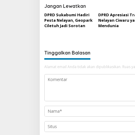
i
Jangan Lewatkan
g
DPRD Sukabumi Hadiri
DPRD Apresiasi Tr
a
Pesta Nelayan, Geopark
Nelayan Ciwaru y
Ciletuh Jadi Sorotan
Mendunia
s
i
p
o
Tinggalkan Balasan
s
Alamat email Anda tidak akan dipublikasikan.
Ruas ya