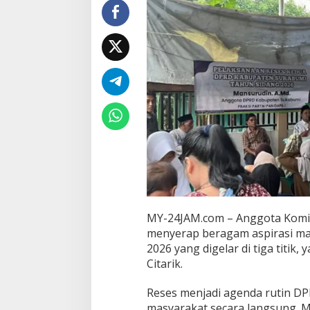
p
u
n
g
A
s
p
i
r
a
s
i
W
a
r
g
a
d
MY-24JAM.com – Anggota Komis
i
menyerap beragam aspirasi mas
T
2026 yang digelar di tiga titi
i
Citarik.
g
a
D
Reses menjadi agenda rutin DP
e
masyarakat secara langsung. M