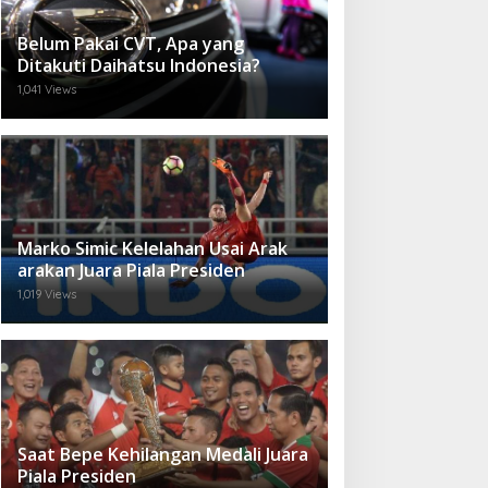
Belum Pakai CVT, Apa yang
Ditakuti Daihatsu Indonesia?
1,041 Views
Marko Simic Kelelahan Usai Arak
arakan Juara Piala Presiden
1,019 Views
Saat Bepe Kehilangan Medali Juara
Piala Presiden