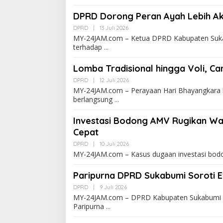
DPRD Dorong Peran Ayah Lebih Ak
DPRD
|
13 Juli 2026
MY-24JAM.com – Ketua DPRD Kabupaten Suka
terhadap
Lomba Tradisional hingga Voli, Ca
DPRD
|
12 Juli 2026
MY-24JAM.com – Perayaan Hari Bhayangkara 
berlangsung
Investasi Bodong AMV Rugikan Wa
Cepat
DPRD
|
10 Juli 2026
MY-24JAM.com – Kasus dugaan investasi bodo
Paripurna DPRD Sukabumi Soroti E
DPRD
|
9 Juli 2026
MY-24JAM.com – DPRD Kabupaten Sukabumi 
Paripurna