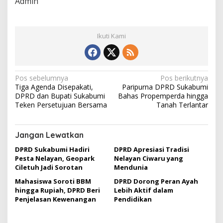
Admin
Ikuti Kami
N
Pos sebelumnya
Pos berikutnya
Tiga Agenda Disepakati,
Paripurna DPRD Sukabumi
a
DPRD dan Bupati Sukabumi
Bahas Propemperda hingga
v
Teken Persetujuan Bersama
Tanah Terlantar
i
g
Jangan Lewatkan
a
DPRD Sukabumi Hadiri
DPRD Apresiasi Tradisi
Pesta Nelayan, Geopark
Nelayan Ciwaru yang
s
Ciletuh Jadi Sorotan
Mendunia
i
Mahasiswa Soroti BBM
DPRD Dorong Peran Ayah
p
hingga Rupiah, DPRD Beri
Lebih Aktif dalam
Penjelasan Kewenangan
Pendidikan
o
s