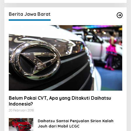
r
i
u
Berita Jawa Barat
n
t
u
k
:
Belum Pakai CVT, Apa yang Ditakuti Daihatsu
Indonesia?
20 Februari 2018
Daihatsu Santai Penjualan Sirion Kalah
Jauh dari Mobil LCGC