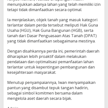
P
menunjukkan adanya lahan yang telah memiliki izin
r
tetapi tidak dimanfaatkan secara optimal.
o
a
Ia menjelaskan, objek tanah yang masuk kategori
k
terlantar dalam perda tersebut meliputi Hak Guna
t
i
Usaha (HGU), Hak Guna Bangunan (HGB), serta
f
tanah dari Dasar Penguasaan Atas Tanah (DPAT)
yang tidak dimanfaatkan sebagaimana mestinya.
Dengan disahkannya perda ini, pemerintah daerah
diharapkan lebih proaktif dalam melakukan
pendataan dan optimalisasi pemanfaatan lahan
terlantar untuk kepentingan pembangunan dan
kesejahteraan masyarakat.
Menutup penyampaiannya, Iwan menyampaikan
pantun yang disambut tepuk tangan hadirin,
sebagai simbol komitmen bersama dalam
mengelola aset daerah secara bijak.