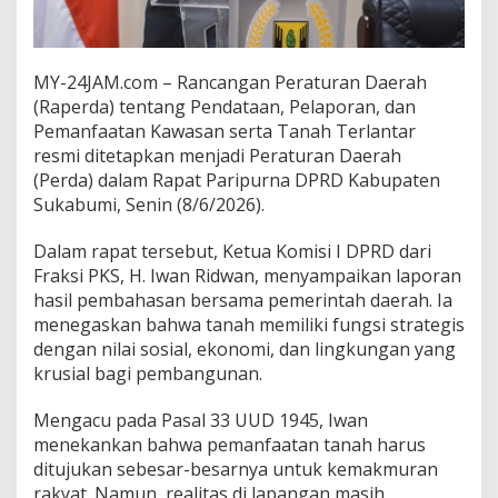
i
s
a
h
MY-24JAM.com – Rancangan Peraturan Daerah
k
(Raperda) tentang Pendataan, Pelaporan, dan
a
Pemanfaatan Kawasan serta Tanah Terlantar
n
,
resmi ditetapkan menjadi Peraturan Daerah
P
(Perda) dalam Rapat Paripurna DPRD Kabupaten
e
Sukabumi, Senin (8/6/2026).
m
d
Dalam rapat tersebut, Ketua Komisi I DPRD dari
a
D
Fraksi PKS, H. Iwan Ridwan, menyampaikan laporan
i
hasil pembahasan bersama pemerintah daerah. Ia
m
menegaskan bahwa tanah memiliki fungsi strategis
i
dengan nilai sosial, ekonomi, dan lingkungan yang
n
krusial bagi pembangunan.
t
a
L
Mengacu pada Pasal 33 UUD 1945, Iwan
e
menekankan bahwa pemanfaatan tanah harus
b
ditujukan sebesar-besarnya untuk kemakmuran
i
rakyat. Namun, realitas di lapangan masih
h