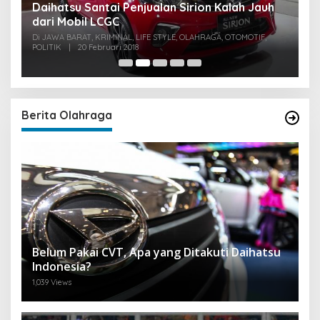
u
Daihatsu Santai Penjualan Sirion Kalah Jauh
S
dari Mobil LCGC
P
0
Di JAWA BARAT, KRIMINAL, LIFE STYLE, OLAHRAGA, OTOMOTIF,
Di
POLITIK
|
20 Februari 2018
PO
Berita Olahraga
Belum Pakai CVT, Apa yang Ditakuti Daihatsu
Indonesia?
1,039 Views