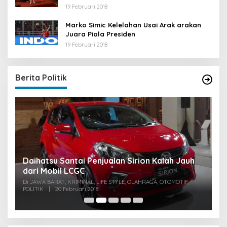
19 Februari 2018
Marko Simic Kelelahan Usai Arak arakan
Juara Piala Presiden
19 Februari 2018
Berita Politik
u
Daihatsu Santai Penjualan Sirion Kalah Jauh
S
dari Mobil LCGC
P
0
Di JAWA BARAT, KRIMINAL, LIFE STYLE, OLAHRAGA, OTOMOTIF,
Di
POLITIK
|
20 Februari 2018
PO