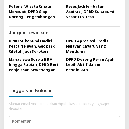
Potensi Wisata Cihaur
Reses Jadi Jembatan
Mencuat, DPRD Siap
Aspirasi, DPRD Sukabumi
Dorong Pengembangan
Sasar 113 Desa
Jangan Lewatkan
DPRD Sukabumi Hadiri
DPRD Apresiasi Tradisi
Pesta Nelayan, Geopark
Nelayan Ciwaru yang
Ciletuh Jadi Sorotan
Mendunia
Mahasiswa Soroti BBM
DPRD Dorong Peran Ayah
hingga Rupiah, DPRD Beri
Lebih Aktif dalam
Penjelasan Kewenangan
Pendidikan
Tinggalkan Balasan
Alamat email Anda tidak akan dipublikasikan.
Ruas yang wajib
ditandai
*