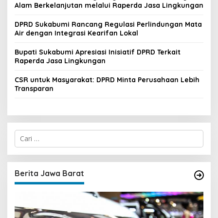
Alam Berkelanjutan melalui Raperda Jasa Lingkungan
DPRD Sukabumi Rancang Regulasi Perlindungan Mata
Air dengan Integrasi Kearifan Lokal
Bupati Sukabumi Apresiasi Inisiatif DPRD Terkait
Raperda Jasa Lingkungan
CSR untuk Masyarakat: DPRD Minta Perusahaan Lebih
Transparan
C
a
r
i
u
Berita Jawa Barat
n
t
u
k
: