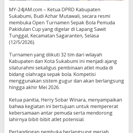
d
MY-24JAM.com – Ketua DPRD Kabupaten
a
h
Sukabumi, Budi Azhar Mutawali, secara resmi
P
membuka Open Turnamen Sepak Bola Pemuda
e
Pakidulan Cup yang digelar di Lapang Sawit
m
Tunggal, Kecamatan Sagaranten, Selasa
b
i
(12/5/2026).
n
a
Turnamen yang diikuti 32 tim dari wilayah
a
Kabupaten dan Kota Sukabumi ini menjadi ajang
n
silaturahmi sekaligus pembinaan atlet muda di
G
e
bidang olahraga sepak bola. Kompetisi
n
menggunakan sistem gugur dan akan berlangsung
e
hingga akhir Mei 2026.
r
a
Ketua panitia, Herry Sobar Winara, menyampaikan
s
i
bahwa kegiatan ini bertujuan untuk mempererat
M
kebersamaan antar pemuda serta mendorong
u
lahirnya bibit-bibit atlet potensial.
d
a
Pertandingan pembuka berlangsung meriah
d