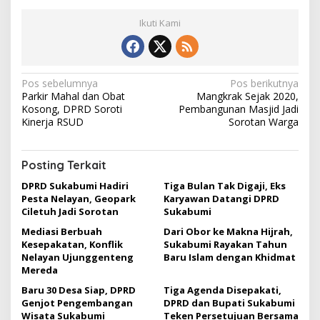
Ikuti Kami
N
Pos sebelumnya
Pos berikutnya
Parkir Mahal dan Obat
Mangkrak Sejak 2020,
a
Kosong, DPRD Soroti
Pembangunan Masjid Jadi
v
Kinerja RSUD
Sorotan Warga
i
g
Posting Terkait
a
DPRD Sukabumi Hadiri
Tiga Bulan Tak Digaji, Eks
Pesta Nelayan, Geopark
Karyawan Datangi DPRD
s
Ciletuh Jadi Sorotan
Sukabumi
i
Mediasi Berbuah
Dari Obor ke Makna Hijrah,
p
Kesepakatan, Konflik
Sukabumi Rayakan Tahun
Nelayan Ujunggenteng
Baru Islam dengan Khidmat
o
Mereda
s
Baru 30 Desa Siap, DPRD
Tiga Agenda Disepakati,
Genjot Pengembangan
DPRD dan Bupati Sukabumi
Wisata Sukabumi
Teken Persetujuan Bersama