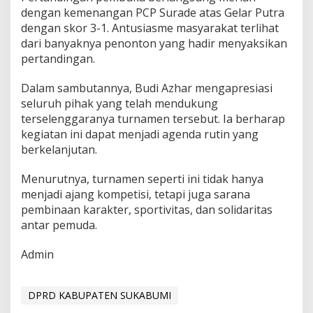
i
dengan kemenangan PCP Surade atas Gelar Putra
S
dengan skor 3-1. Antusiasme masyarakat terlihat
u
dari banyaknya penonton yang hadir menyaksikan
k
pertandingan.
a
b
u
Dalam sambutannya, Budi Azhar mengapresiasi
m
seluruh pihak yang telah mendukung
i
terselenggaranya turnamen tersebut. Ia berharap
kegiatan ini dapat menjadi agenda rutin yang
berkelanjutan.
Menurutnya, turnamen seperti ini tidak hanya
menjadi ajang kompetisi, tetapi juga sarana
pembinaan karakter, sportivitas, dan solidaritas
antar pemuda.
Admin
DPRD KABUPATEN SUKABUMI