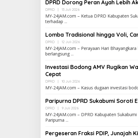
DPRD Dorong Peran Ayah Lebih Ak
DPRD
|
13 Juli 2026
MY-24JAM.com – Ketua DPRD Kabupaten Suka
terhadap
Lomba Tradisional hingga Voli, Ca
DPRD
|
12 Juli 2026
MY-24JAM.com – Perayaan Hari Bhayangkara 
berlangsung
Investasi Bodong AMV Rugikan Wa
Cepat
DPRD
|
10 Juli 2026
MY-24JAM.com – Kasus dugaan investasi bodo
Paripurna DPRD Sukabumi Soroti E
DPRD
|
9 Juli 2026
MY-24JAM.com – DPRD Kabupaten Sukabumi 
Paripurna
Pergeseran Fraksi PDIP, Junajah K