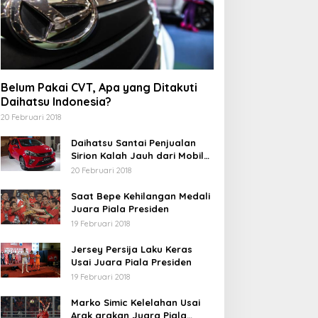
Belum Pakai CVT, Apa yang Ditakuti
Daihatsu Indonesia?
20 Februari 2018
Daihatsu Santai Penjualan
Sirion Kalah Jauh dari Mobil
LCGC
20 Februari 2018
Saat Bepe Kehilangan Medali
Juara Piala Presiden
19 Februari 2018
Jersey Persija Laku Keras
Usai Juara Piala Presiden
19 Februari 2018
Marko Simic Kelelahan Usai
Arak arakan Juara Piala