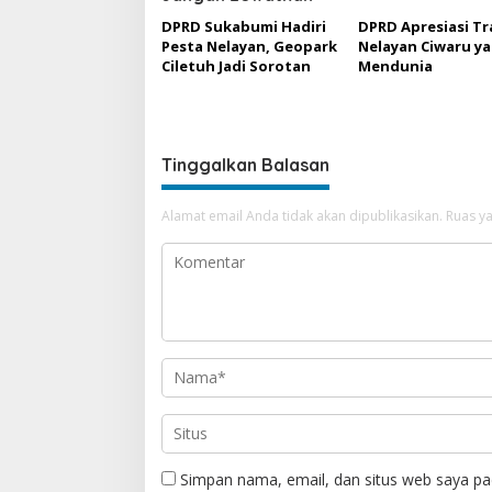
DPRD Sukabumi Hadiri
DPRD Apresiasi Tr
Pesta Nelayan, Geopark
Nelayan Ciwaru y
Ciletuh Jadi Sorotan
Mendunia
Tinggalkan Balasan
Alamat email Anda tidak akan dipublikasikan.
Ruas ya
Simpan nama, email, dan situs web saya pa