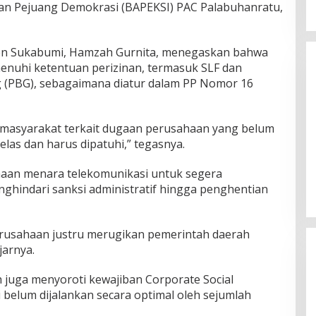
n Pejuang Demokrasi (BAPEKSI) PAC Palabuhanratu,
ten Sukabumi, Hamzah Gurnita, menegaskan bahwa
enuhi ketentuan perizinan, termasuk SLF dan
(PBG), sebagaimana diatur dalam PP Nomor 16
 masyarakat terkait dugaan perusahaan yang belum
Belum Pakai CVT, Apa yang
elas dan harus dipatuhi,” tegasnya.
Ditakuti Daihatsu Indonesia?
Di JAWA BARAT, KRIMINAL, OLAHRAGA, OTOMOTIF,
aan menara telekomunikasi untuk segera
POLITIK
|
20 Februari 2018
ghindari sanksi administratif hingga penghentian
rusahaan justru merugikan pemerintah daerah
jarnya.
 juga menyoroti kewajiban Corporate Social
ai belum dijalankan secara optimal oleh sejumlah