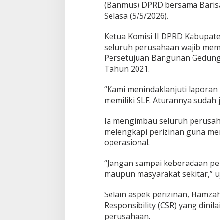
a
(Banmus) DPRD bersama Barisa
m
Selasa (5/5/2026).
D
i
Ketua Komisi II DPRD Kabupa
t
seluruh perusahaan wajib mem
u
t
Persetujuan Bangunan Gedung 
u
Tahun 2021.
p
“Kami menindaklanjuti laporan
memiliki SLF. Aturannya sudah j
Ia mengimbau seluruh perusah
melengkapi perizinan guna men
operasional.
“Jangan sampai keberadaan pe
maupun masyarakat sekitar,” u
Selain aspek perizinan, Hamzah
Responsibility (CSR) yang dinil
perusahaan.