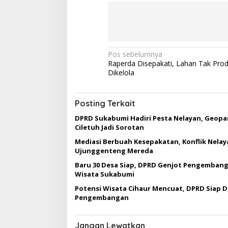
N
Pos sebelumnya
Raperda Disepakati, Lahan Tak Produ
a
Dikelola
v
i
Posting Terkait
g
DPRD Sukabumi Hadiri Pesta Nelayan, Geopa
a
Ciletuh Jadi Sorotan
s
Mediasi Berbuah Kesepakatan, Konflik Nelay
Ujunggenteng Mereda
i
Baru 30 Desa Siap, DPRD Genjot Pengemban
p
Wisata Sukabumi
o
Potensi Wisata Cihaur Mencuat, DPRD Siap 
s
Pengembangan
Jangan Lewatkan