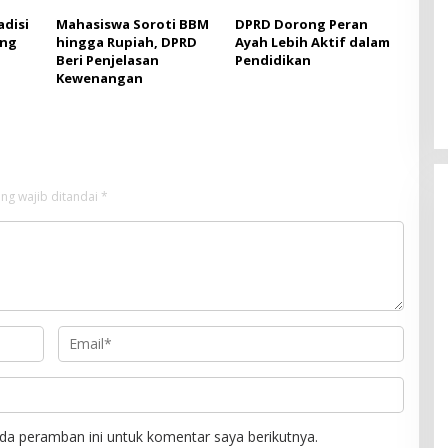
adisi
Mahasiswa Soroti BBM
DPRD Dorong Peran
ang
hingga Rupiah, DPRD
Ayah Lebih Aktif dalam
Beri Penjelasan
Pendidikan
Kewenangan
ng wajib ditandai
*
da peramban ini untuk komentar saya berikutnya.