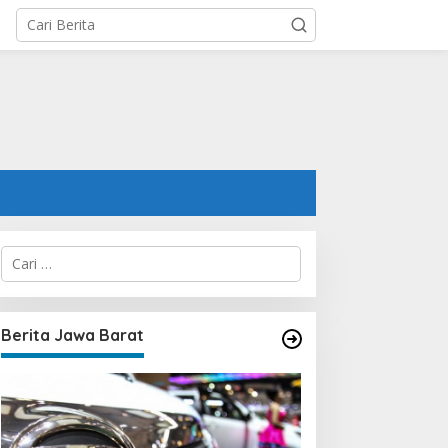
C
a
r
i
u
Berita Jawa Barat
n
t
u
k
: