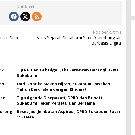
Ikuti Kami
Pos berikutnya
ktif Siap
Situs Sejarah Sukabumi Siap Dikembangkan
Berbasis Digital
rk
Tiga Bulan Tak Digaji, Eks Karyawan Datangi DPRD
Sukabumi
an
Dari Obor ke Makna Hijrah, Sukabumi Rayakan
Tahun Baru Islam dengan Khidmat
gan
Tiga Agenda Disepakati, DPRD dan Bupati
Sukabumi Teken Persetujuan Bersama
Dorong
Reses Jadi Jembatan Aspirasi, DPRD Sukabumi Sasar
113 Desa