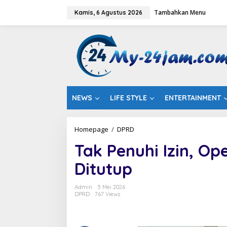
L
Tambahkan Menu
e
Kamis, 6 Agustus 2026
w
a
t
i
k
e
k
o
n
NEWS
LIFE STYLE
ENTERTAINMENT
t
e
n
Homepage
/
DPRD
T
a
Tak Penuhi Izin, O
k
P
Ditutup
e
n
u
Admin
5 Mei 2026
h
DPRD
767 Views
i
I
z