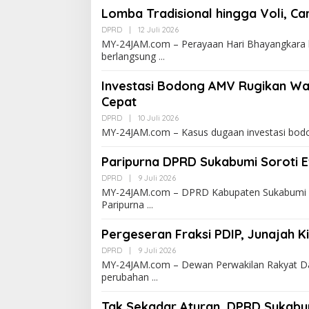
Lomba Tradisional hingga Voli, Ca
DPRD
|
12 Juli 2026
MY-24JAM.com – Perayaan Hari Bhayangkara 
berlangsung
Investasi Bodong AMV Rugikan Wa
Cepat
DPRD
|
10 Juli 2026
MY-24JAM.com – Kasus dugaan investasi bodo
Paripurna DPRD Sukabumi Soroti E
DPRD
|
9 Juli 2026
MY-24JAM.com – DPRD Kabupaten Sukabumi 
Paripurna
Pergeseran Fraksi PDIP, Junajah K
DPRD
|
9 Juli 2026
MY-24JAM.com – Dewan Perwakilan Rakyat 
perubahan
Tak Sekadar Aturan, DPRD Sukabu