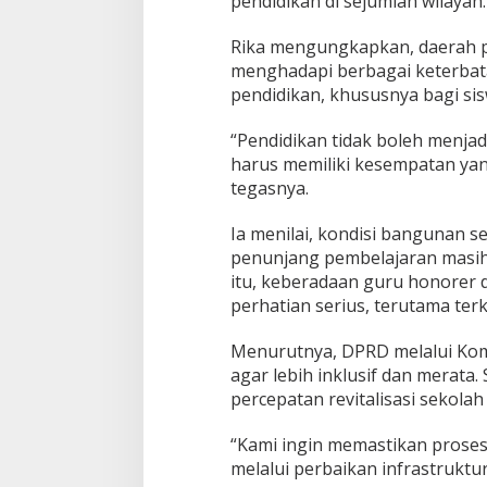
pendidikan di sejumlah wilayah.
n
t
Rika mengungkapkan, daerah p
u
m
menghadapi berbagai keterbata
H
pendidikan, khususnya bagi si
a
r
“Pendidikan tidak boleh menja
d
harus memiliki kesempatan ya
i
k
tegasnya.
n
a
Ia menilai, kondisi bangunan s
s
penunjang pembelajaran masih
itu, keberadaan guru honorer di
perhatian serius, terutama ter
Menurutnya, DPRD melalui Komi
agar lebih inklusif dan merata
percepatan revitalisasi sekola
“Kami ingin memastikan prose
melalui perbaikan infrastruktu