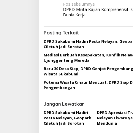
N
Pos sebelumnya
DPRD Minta Kajian Komprehensif Isu
a
Dunia Kerja
v
i
Posting Terkait
g
DPRD Sukabumi Hadiri Pesta Nelayan, Geopa
a
Ciletuh Jadi Sorotan
s
Mediasi Berbuah Kesepakatan, Konflik Nelay
Ujunggenteng Mereda
i
Baru 30 Desa Siap, DPRD Genjot Pengemban
p
Wisata Sukabumi
o
Potensi Wisata Cihaur Mencuat, DPRD Siap 
s
Pengembangan
Jangan Lewatkan
DPRD Sukabumi Hadiri
DPRD Apresiasi Tr
Pesta Nelayan, Geopark
Nelayan Ciwaru y
Ciletuh Jadi Sorotan
Mendunia