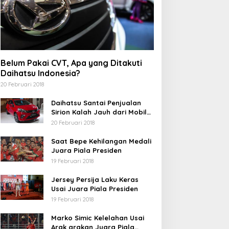
Belum Pakai CVT, Apa yang Ditakuti
Daihatsu Indonesia?
20 Februari 2018
Daihatsu Santai Penjualan
Sirion Kalah Jauh dari Mobil
LCGC
20 Februari 2018
Saat Bepe Kehilangan Medali
Juara Piala Presiden
19 Februari 2018
Jersey Persija Laku Keras
Usai Juara Piala Presiden
19 Februari 2018
Marko Simic Kelelahan Usai
Arak arakan Juara Piala