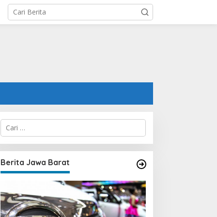
C
a
r
i
u
Berita Jawa Barat
n
t
u
k
: