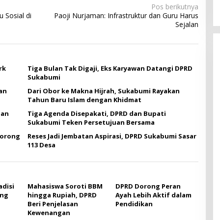
Pos berikutnya
 Sosial di
Paoji Nurjaman: Infrastruktur dan Guru Harus
Sejalan
rk
Tiga Bulan Tak Digaji, Eks Karyawan Datangi DPRD
Sukabumi
an
Dari Obor ke Makna Hijrah, Sukabumi Rayakan
Tahun Baru Islam dengan Khidmat
gan
Tiga Agenda Disepakati, DPRD dan Bupati
Sukabumi Teken Persetujuan Bersama
Dorong
Reses Jadi Jembatan Aspirasi, DPRD Sukabumi Sasar
113 Desa
adisi
Mahasiswa Soroti BBM
DPRD Dorong Peran
ang
hingga Rupiah, DPRD
Ayah Lebih Aktif dalam
Beri Penjelasan
Pendidikan
Kewenangan