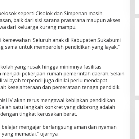
elosok seperti Cisolok dan Simpenan masih
san, baik dari sisi sarana prasarana maupun akses
swa dari keluarga kurang mampu.
di kemewahan. Seluruh anak di Kabupaten Sukabumi
ng sama untuk memperoleh pendidikan yang layak,”
Belum Pakai CVT, Apa yang
ekolah yang rusak hingga minimnya fasilitas
Ditakuti Daihatsu Indonesia?
 menjadi pekerjaan rumah pemerintah daerah. Selain
Di JAWA BARAT, KRIMINAL, OLAHRAGA, OTOMOTIF,
POLITIK
|
20 Februari 2018
 wilayah terpencil juga dinilai perlu mendapat
kait kesejahteraan dan pemerataan tenaga pendidik.
si IV akan terus mengawal kebijakan pendidikan
. Salah satu langkah konkret yang didorong adalah
h dengan tingkat kerusakan berat.
s belajar mengajar berlangsung aman dan nyaman
r yang memadai,” ujarnya.