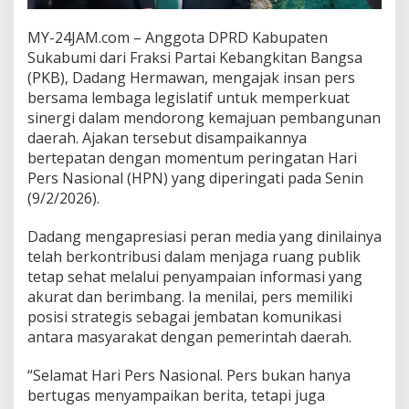
D
S
MY-24JAM.com – Anggota DPRD Kabupaten
u
Sukabumi dari Fraksi Partai Kebangkitan Bangsa
k
(PKB), Dadang Hermawan, mengajak insan pers
a
b
bersama lembaga legislatif untuk memperkuat
u
sinergi dalam mendorong kemajuan pembangunan
m
daerah. Ajakan tersebut disampaikannya
i
bertepatan dengan momentum peringatan Hari
D
o
Pers Nasional (HPN) yang diperingati pada Senin
r
(9/2/2026).
o
n
Dadang mengapresiasi peran media yang dinilainya
g
telah berkontribusi dalam menjaga ruang publik
K
o
tetap sehat melalui penyampaian informasi yang
l
akurat dan berimbang. Ia menilai, pers memiliki
a
posisi strategis sebagai jembatan komunikasi
b
antara masyarakat dengan pemerintah daerah.
o
r
a
“Selamat Hari Pers Nasional. Pers bukan hanya
s
bertugas menyampaikan berita, tetapi juga
i