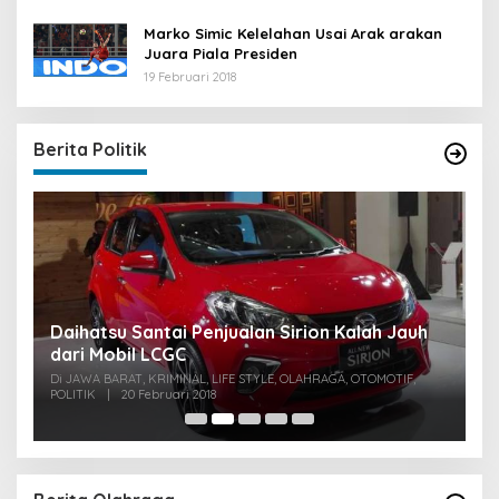
Marko Simic Kelelahan Usai Arak arakan
Juara Piala Presiden
19 Februari 2018
Berita Politik
u
Daihatsu Santai Penjualan Sirion Kalah Jauh
S
dari Mobil LCGC
P
0
Di JAWA BARAT, KRIMINAL, LIFE STYLE, OLAHRAGA, OTOMOTIF,
Di
POLITIK
|
20 Februari 2018
PO