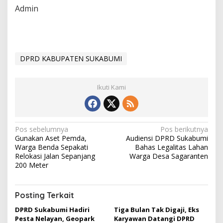
Admin
DPRD KABUPATEN SUKABUMI
Ikuti Kami
N
Pos sebelumnya
Pos berikutnya
Gunakan Aset Pemda,
Audiensi DPRD Sukabumi
a
Warga Benda Sepakati
Bahas Legalitas Lahan
v
Relokasi Jalan Sepanjang
Warga Desa Sagaranten
200 Meter
i
g
Posting Terkait
a
DPRD Sukabumi Hadiri
Tiga Bulan Tak Digaji, Eks
s
Pesta Nelayan, Geopark
Karyawan Datangi DPRD