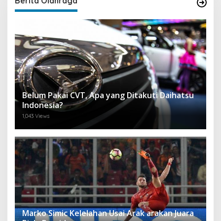
Berita Olahraga
Belum Pakai CVT, Apa yang Ditakuti Daihatsu
Indonesia?
1,043 Views
Marko Simic Kelelahan Usai Arak arakan Juara