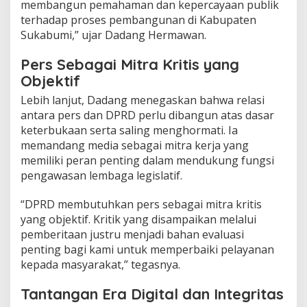
membangun pemahaman dan kepercayaan publik
d
terhadap proses pembangunan di Kabupaten
e
Sukabumi,” ujar Dadang Hermawan.
n
g
a
Pers Sebagai Mitra Kritis yang
n
Objektif
I
n
Lebih lanjut, Dadang menegaskan bahwa relasi
s
antara pers dan DPRD perlu dibangun atas dasar
a
keterbukaan serta saling menghormati. Ia
n
memandang media sebagai mitra kerja yang
P
e
memiliki peran penting dalam mendukung fungsi
r
pengawasan lembaga legislatif.
s
“DPRD membutuhkan pers sebagai mitra kritis
yang objektif. Kritik yang disampaikan melalui
pemberitaan justru menjadi bahan evaluasi
penting bagi kami untuk memperbaiki pelayanan
kepada masyarakat,” tegasnya.
Tantangan Era Digital dan Integritas