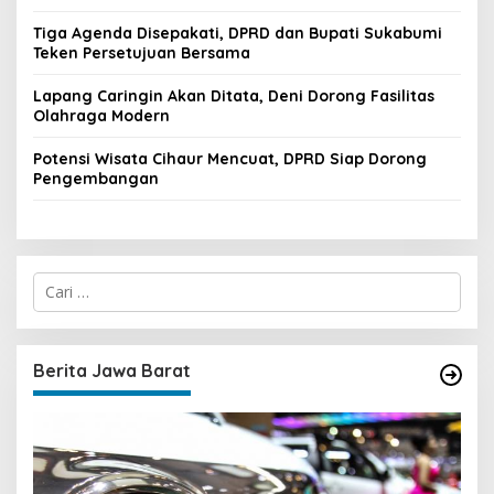
Tiga Agenda Disepakati, DPRD dan Bupati Sukabumi
Teken Persetujuan Bersama
Lapang Caringin Akan Ditata, Deni Dorong Fasilitas
Olahraga Modern
Potensi Wisata Cihaur Mencuat, DPRD Siap Dorong
Pengembangan
C
a
r
i
u
Berita Jawa Barat
n
t
u
k
: