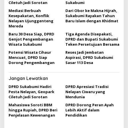
i
Ciletuh Jadi Sorotan
Sukabumi
p
Mediasi Berbuah
Dari Obor ke Makna Hijrah,
Kesepakatan, Konflik
Sukabumi Rayakan Tahun
o
Nelayan Ujunggenteng
Baru Islam dengan Khidmat
s
Mereda
Baru 30 Desa Siap, DPRD
Tiga Agenda Disepakati,
Genjot Pengembangan
DPRD dan Bupati Sukabumi
Wisata Sukabumi
Teken Persetujuan Bersama
Potensi Wisata Cihaur
Reses Jadi Jembatan
Mencuat, DPRD Siap
Aspirasi, DPRD Sukabumi
Dorong Pengembangan
Sasar 113 Desa
Jangan Lewatkan
DPRD Sukabumi Hadiri
DPRD Apresiasi Tradisi
Pesta Nelayan, Geopark
Nelayan Ciwaru yang
Ciletuh Jadi Sorotan
Mendunia
Mahasiswa Soroti BBM
DPRD Dorong Peran Ayah
hingga Rupiah, DPRD Beri
Lebih Aktif dalam
Penjelasan Kewenangan
Pendidikan