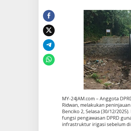
i
D
o
r
o
n
g
O
p
t
i
m
a
l
i
s
a
s
i
MY-24JAM.com – Anggota DPRD 
B
Ridwan, melakukan peninjauan
e
Benciko 2, Selasa (30/12/2025).
n
d
fungsi pengawasan DPRD guna 
u
infrastruktur irigasi sebelum 
n