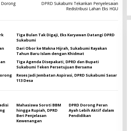
i Dorong
DPRD Sukabumi Tekankan Penyelesaian
Redistribusi Lahan Eks HGU
rk
Tiga Bulan Tak Digaji, Eks Karyawan Datangi DPRD
Sukabumi
an
Dari Obor ke Makna Hijrah, Sukabumi Rayakan
Tahun Baru Islam dengan Khidmat
gan
Tiga Agenda Disepakati, DPRD dan Bupati
Sukabumi Teken Persetujuan Bersama
Dorong
Reses Jadi Jembatan Aspirasi, DPRD Sukabumi Sasar
113 Desa
adisi
Mahasiswa Soroti BBM
DPRD Dorong Peran
ang
hingga Rupiah, DPRD
Ayah Lebih Aktif dalam
Beri Penjelasan
Pendidikan
Kewenangan