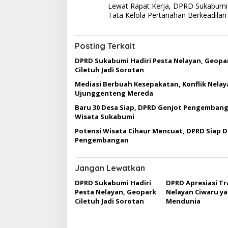
Lewat Rapat Kerja, DPRD Sukabum
a
Tata Kelola Pertanahan Berkeadilan
v
i
Posting Terkait
g
DPRD Sukabumi Hadiri Pesta Nelayan, Geopa
a
Ciletuh Jadi Sorotan
s
Mediasi Berbuah Kesepakatan, Konflik Nelay
Ujunggenteng Mereda
i
Baru 30 Desa Siap, DPRD Genjot Pengemban
p
Wisata Sukabumi
o
Potensi Wisata Cihaur Mencuat, DPRD Siap 
s
Pengembangan
Jangan Lewatkan
DPRD Sukabumi Hadiri
DPRD Apresiasi Tr
Pesta Nelayan, Geopark
Nelayan Ciwaru y
Ciletuh Jadi Sorotan
Mendunia