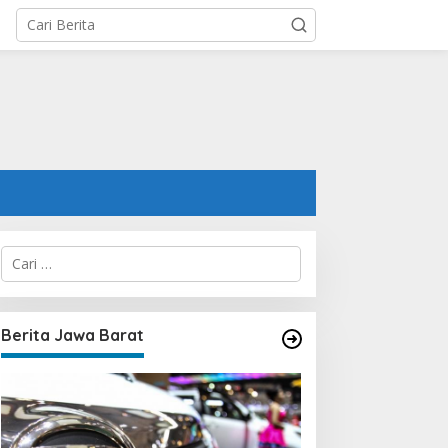
C
a
r
i
u
Berita Jawa Barat
n
t
u
k
: