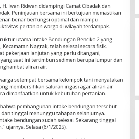
, H. Iwan Ridwan didampingi Camat Cibadak dan
adak. Peninjauan bersama ini bertujuan memastikan
benar-benar berfungsi optimal dan mampu
ivitas pertanian warga di wilayah terdampak.
truktur utama Intake Bendungan Benciko 2 yang
 Kecamatan Nagrak, telah selesai secara fisik.
t pekerjaan lanjutan yang perlu ditangani,
 yang saat ini tertimbun sedimen berupa lumpur dan
Belum Pakai CVT, Apa yang
nghambat aliran air.
Ditakuti Daihatsu Indonesia?
Di JAWA BARAT, KRIMINAL, OLAHRAGA, OTOMOTIF,
POLITIK
|
20 Februari 2018
 warga setempat bersama kelompok tani menyatakan
ng membersihkan saluran irigasi agar aliran air
ra dimanfaatkan untuk kebutuhan pertanian.
 bahwa pembangunan intake bendungan tersebut
 dan tinggal menunggu tahapan selanjutnya.
ntake bendungan sudah selesai. Sekarang tinggal
 ujarnya, Selasa (6/1/2025).