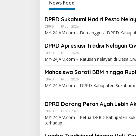
News Feed
DPRD Sukabumi Hadiri Pesta Nelay
DPRD
|
19 Juli 2026
MY-24JAM.com – Dua anggota DPRD Kabupaten
DPRD Apresiasi Tradisi Nelayan C
DPRD
|
17 Juli 2026
MY-24JAM.com – Ratusan nelayan di Desa Ci
Mahasiswa Soroti BBM hingga Rup
DPRD
|
14 Juli 2026
MY-24JAM.com – DPRD Kabupaten Sukabumi m
DPRD Dorong Peran Ayah Lebih Ak
DPRD
|
13 Juli 2026
MY-24JAM.com – Ketua DPRD Kabupaten Suka
terhadap
Lomba Tradisional hingga Voli, Ca