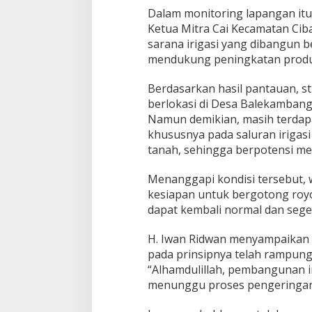
g
Dalam monitoring lapangan itu
a
Ketua Mitra Cai Kecamatan Cib
n
B
sarana irigasi yang dibangun 
e
mendukung peningkatan produkt
n
c
Berdasarkan hasil pantauan, s
i
berlokasi di Desa Balekambang,
k
o
Namun demikian, masih terdapa
2
khususnya pada saluran irigasi
d
tanah, sehingga berpotensi me
e
m
Menanggapi kondisi tersebut,
i
P
kesiapan untuk bergotong royo
r
dapat kembali normal dan sege
o
d
H. Iwan Ridwan menyampaikan
u
pada prinsipnya telah rampung
k
t
“Alhamdulillah, pembangunan i
i
menunggu proses pengeringan,”
v
i