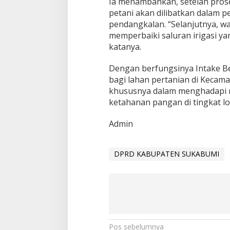
Ia menambahkan, setelah pros
t
petani akan dilibatkan dalam 
a
s
pendangkalan. “Selanjutnya, w
P
memperbaiki saluran irigasi ya
e
katanya.
r
t
Dengan berfungsinya Intake Be
a
n
bagi lahan pertanian di Kecama
i
khususnya dalam menghadapi 
a
ketahanan pangan di tingkat lo
n
Admin
DPRD KABUPATEN SUKABUMI
N
Pos sebelumnya