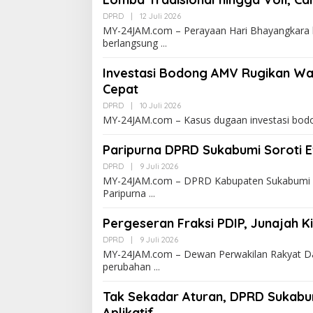
DPRD
|
12 Juli 2026
MY-24JAM.com – Perayaan Hari Bhayangkara 
berlangsung
Investasi Bodong AMV Rugikan Wa
Cepat
DPRD
|
10 Juli 2026
MY-24JAM.com – Kasus dugaan investasi bodo
Paripurna DPRD Sukabumi Soroti E
DPRD
|
9 Juli 2026
MY-24JAM.com – DPRD Kabupaten Sukabumi 
Paripurna
Pergeseran Fraksi PDIP, Junajah K
DPRD
|
9 Juli 2026
MY-24JAM.com – Dewan Perwakilan Rakyat 
perubahan
Tak Sekadar Aturan, DPRD Sukabu
Aplikatif