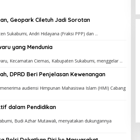
an, Geopark Ciletuh Jadi Sorotan
 Sukabumi, Andri Hidayana (Fraksi PPP) dan
iwaru yang Mendunia
waru, Kecamatan Ciemas, Kabupaten Sukabumi, menggelar
iah, DPRD Beri Penjelasan Kewenangan
enerima audiensi Himpunan Mahasiswa Islam (HMI) Cabang
tif dalam Pendidikan
bumi, Budi Azhar Mutawali, menyatakan dukungannya
ra Polri Dekatkan Diri ke Masyarakat