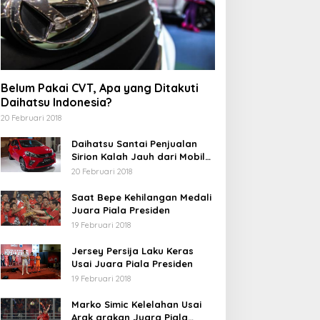
Belum Pakai CVT, Apa yang Ditakuti
Daihatsu Indonesia?
20 Februari 2018
Daihatsu Santai Penjualan
Sirion Kalah Jauh dari Mobil
LCGC
20 Februari 2018
Saat Bepe Kehilangan Medali
Juara Piala Presiden
19 Februari 2018
Jersey Persija Laku Keras
Usai Juara Piala Presiden
19 Februari 2018
Marko Simic Kelelahan Usai
Arak arakan Juara Piala