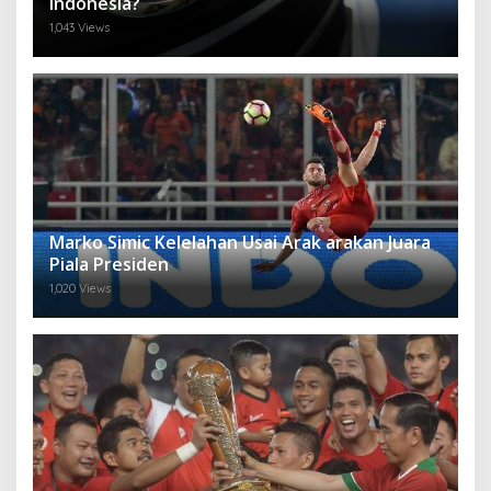
Indonesia?
1,043 Views
Marko Simic Kelelahan Usai Arak arakan Juara
Piala Presiden
1,020 Views