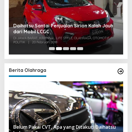
u
Daihatsu Santai Penjualan Sirion Kalah Jauh
S
dari Mobil LCGC
P
0
Di JAWA BARAT, KRIMINAL, LIFE STYLE, OLAHRAGA, OTOMOTIF,
Di
POLITIK
|
20 Februari 2018
PO
Berita Olahraga
Belum Pakai CVT, Apa yang Ditakuti Daihatsu