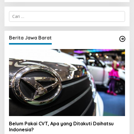
C
a
r
i
u
Berita Jawa Barat
n
t
u
k
:
Belum Pakai CVT, Apa yang Ditakuti Daihatsu
Indonesia?