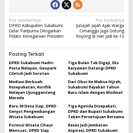
N
Pos sebelumnya
Pos berikutnya
DPRD Kabupaten Sukabumi
Junajah Jajah Ajak Warga
a
Gelar Paripurna Dengarkan
Cimanggu Jaga Gotong
v
Pidato Kenegaraan Presiden
Royong di Hari Jadi ke-13
i
g
Posting Terkait
a
DPRD Sukabumi Hadiri
Tiga Bulan Tak Digaji, Eks
Pesta Nelayan, Geopark
Karyawan Datangi DPRD
s
Ciletuh Jadi Sorotan
Sukabumi
i
Mediasi Berbuah
Dari Obor ke Makna Hijrah,
p
Kesepakatan, Konflik
Sukabumi Rayakan Tahun
Nelayan Ujunggenteng
Baru Islam dengan Khidmat
o
Mereda
s
Baru 30 Desa Siap, DPRD
Tiga Agenda Disepakati,
Genjot Pengembangan
DPRD dan Bupati Sukabumi
Wisata Sukabumi
Teken Persetujuan Bersama
Potensi Wisata Cihaur
Reses Jadi Jembatan
Mencuat, DPRD Siap
Aspirasi, DPRD Sukabumi