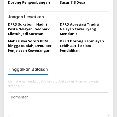
Dorong Pengembangan
Sasar 113 Desa
Jangan Lewatkan
DPRD Sukabumi Hadiri
DPRD Apresiasi Tradisi
Pesta Nelayan, Geopark
Nelayan Ciwaru yang
Ciletuh Jadi Sorotan
Mendunia
Mahasiswa Soroti BBM
DPRD Dorong Peran Ayah
hingga Rupiah, DPRD Beri
Lebih Aktif dalam
Penjelasan Kewenangan
Pendidikan
Tinggalkan Balasan
Alamat email Anda tidak akan dipublikasikan.
Ruas yang wajib
ditandai
*