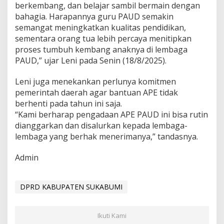
berkembang, dan belajar sambil bermain dengan
k
bahagia. Harapannya guru PAUD semakin
a
t
semangat meningkatkan kualitas pendidikan,
i
sementara orang tua lebih percaya menitipkan
f
proses tumbuh kembang anaknya di lembaga
d
PAUD,” ujar Leni pada Senin (18/8/2025).
a
r
i
Leni juga menekankan perlunya komitmen
D
pemerintah daerah agar bantuan APE tidak
P
berhenti pada tahun ini saja.
R
“Kami berharap pengadaan APE PAUD ini bisa rutin
D
dianggarkan dan disalurkan kepada lembaga-
lembaga yang berhak menerimanya,” tandasnya.
Admin
DPRD KABUPATEN SUKABUMI
Ikuti Kami