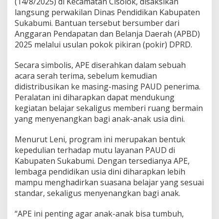
(14/8/2025) di Kecamatan Cisolok, disaksikan
m
langsung perwakilan Dinas Pendidikan Kabupaten
a
Sukabumi. Bantuan tersebut bersumber dari
B
a
Anggaran Pendapatan dan Belanja Daerah (APBD)
n
2025 melalui usulan pokok pikiran (pokir) DPRD.
t
u
Secara simbolis, APE diserahkan dalam sebuah
a
acara serah terima, sebelum kemudian
n
A
didistribusikan ke masing-masing PAUD penerima.
l
Peralatan ini diharapkan dapat mendukung
a
kegiatan belajar sekaligus memberi ruang bermain
t
yang menyenangkan bagi anak-anak usia dini.
P
e
r
Menurut Leni, program ini merupakan bentuk
m
kepedulian terhadap mutu layanan PAUD di
a
Kabupaten Sukabumi. Dengan tersedianya APE,
i
lembaga pendidikan usia dini diharapkan lebih
n
mampu menghadirkan suasana belajar yang sesuai
a
n
standar, sekaligus menyenangkan bagi anak.
E
d
“APE ini penting agar anak-anak bisa tumbuh,
u