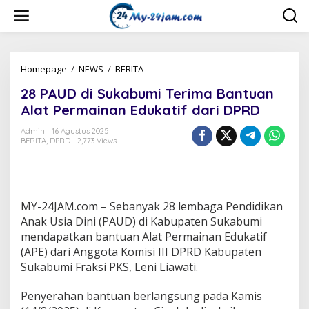
L
e
w
a
t
i
Homepage
/
NEWS
/
BERITA
2
k
8
28 PAUD di Sukabumi Terima Bantuan
e
P
k
A
Alat Permainan Edukatif dari DPRD
o
U
n
D
Admin
16 Agustus 2025
t
BERITA
,
DPRD
2,773 Views
d
e
i
n
S
u
k
MY-24JAM.com – Sebanyak 28 lembaga Pendidikan
a
b
Anak Usia Dini (PAUD) di Kabupaten Sukabumi
u
mendapatkan bantuan Alat Permainan Edukatif
m
(APE) dari Anggota Komisi III DPRD Kabupaten
i
Sukabumi Fraksi PKS, Leni Liawati.
T
e
r
Penyerahan bantuan berlangsung pada Kamis
i