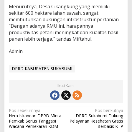
Menurutnya, Desa Cikangkung yang memiliki
sekitar 600 hektare lahan sawah, sangat
membutuhkan dukungan infrastruktur pertanian.
“Dengan adanya RMU ini, harapannya
produktivitas petani meningkat dan kualitas hasil
panen lebih terjaga,” tandas Miftahul.
Admin
DPRD KABUPATEN SUKABUMI
Ikuti Kami
N
Pos sebelumnya
Pos berikutnya
Hera Iskandar: DPRD Minta
DPRD Sukabumi Dukung
a
Pemkab Serius Tanggapi
Pelayanan Kesehatan Gratis
v
Wacana Pemekaran KDM
Berbasis KTP