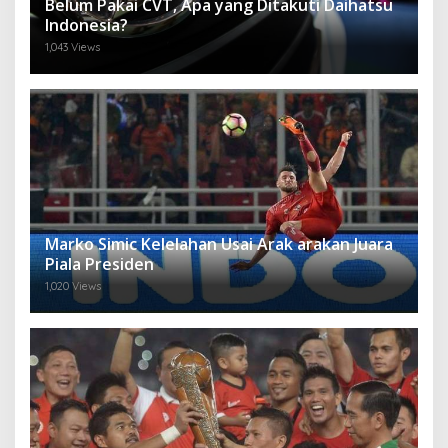
Belum Pakai CVT, Apa yang Ditakuti Daihatsu
Indonesia?
1,043 Views
Marko Simic Kelelahan Usai Arak arakan Juara
Piala Presiden
1,020 Views