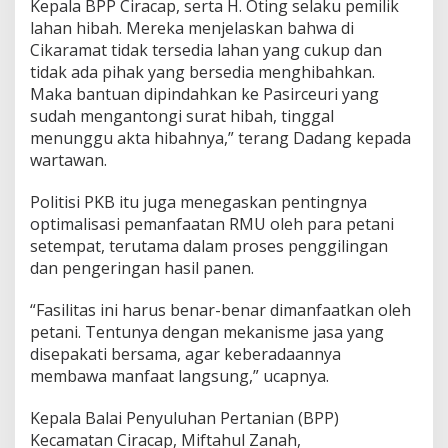
Kepala BPP Ciracap, serta H. Oting selaku pemilik
a
lahan hibah. Mereka menjelaskan bahwa di
k
Cikaramat tidak tersedia lahan yang cukup dan
R
u
tidak ada pihak yang bersedia menghibahkan.
g
Maka bantuan dipindahkan ke Pasirceuri yang
i
sudah mengantongi surat hibah, tinggal
menunggu akta hibahnya,” terang Dadang kepada
wartawan.
Politisi PKB itu juga menegaskan pentingnya
optimalisasi pemanfaatan RMU oleh para petani
setempat, terutama dalam proses penggilingan
dan pengeringan hasil panen.
“Fasilitas ini harus benar-benar dimanfaatkan oleh
petani. Tentunya dengan mekanisme jasa yang
disepakati bersama, agar keberadaannya
membawa manfaat langsung,” ucapnya.
Kepala Balai Penyuluhan Pertanian (BPP)
Kecamatan Ciracap, Miftahul Zanah,