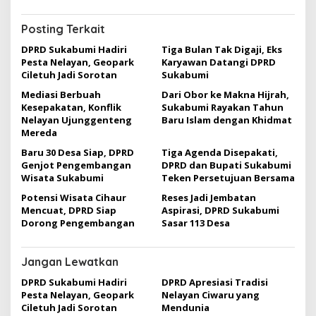
i
g
Posting Terkait
a
DPRD Sukabumi Hadiri
Tiga Bulan Tak Digaji, Eks
Pesta Nelayan, Geopark
Karyawan Datangi DPRD
s
Ciletuh Jadi Sorotan
Sukabumi
i
Mediasi Berbuah
Dari Obor ke Makna Hijrah,
p
Kesepakatan, Konflik
Sukabumi Rayakan Tahun
Nelayan Ujunggenteng
Baru Islam dengan Khidmat
o
Mereda
s
Baru 30 Desa Siap, DPRD
Tiga Agenda Disepakati,
Genjot Pengembangan
DPRD dan Bupati Sukabumi
Wisata Sukabumi
Teken Persetujuan Bersama
Potensi Wisata Cihaur
Reses Jadi Jembatan
Mencuat, DPRD Siap
Aspirasi, DPRD Sukabumi
Dorong Pengembangan
Sasar 113 Desa
Jangan Lewatkan
DPRD Sukabumi Hadiri
DPRD Apresiasi Tradisi
Pesta Nelayan, Geopark
Nelayan Ciwaru yang
Ciletuh Jadi Sorotan
Mendunia