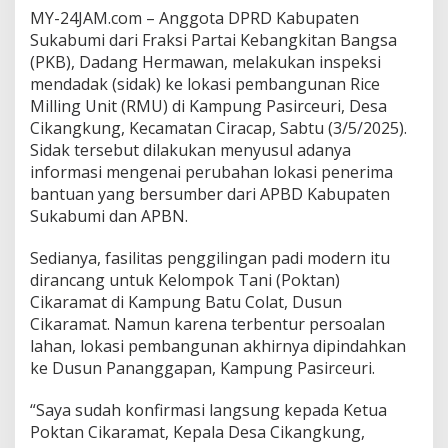
a
MY-24JAM.com – Anggota DPRD Kabupaten
n
Sukabumi dari Fraksi Partai Kebangkitan Bangsa
k
(PKB), Dadang Hermawan, melakukan inspeksi
e
mendadak (sidak) ke lokasi pembangunan Rice
S
a
Milling Unit (RMU) di Kampung Pasirceuri, Desa
w
Cikangkung, Kecamatan Ciracap, Sabtu (3/5/2025).
a
Sidak tersebut dilakukan menyusul adanya
h
informasi mengenai perubahan lokasi penerima
,
P
bantuan yang bersumber dari APBD Kabupaten
a
Sukabumi dan APBN.
s
t
Sedianya, fasilitas penggilingan padi modern itu
i
dirancang untuk Kelompok Tani (Poktan)
k
a
Cikaramat di Kampung Batu Colat, Dusun
n
Cikaramat. Namun karena terbentur persoalan
P
lahan, lokasi pembangunan akhirnya dipindahkan
e
ke Dusun Pananggapan, Kampung Pasirceuri.
t
a
n
“Saya sudah konfirmasi langsung kepada Ketua
i
Poktan Cikaramat, Kepala Desa Cikangkung,
T