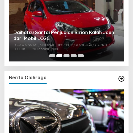
u
Daihatsu Santai Penjualan Sirion Kalah Jauh
S
dari Mobil LCGC
P
0
Di JAWA BARAT, KRIMINAL, LIFE STYLE, OLAHRAGA, OTOMOTIF,
Di
POLITIK
|
20 Februari 2018
PO
Berita Olahraga