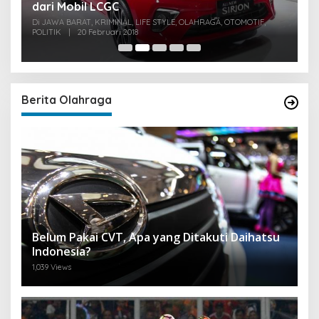
dari Mobil LCGC
P
0
Di JAWA BARAT, KRIMINAL, LIFE STYLE, OLAHRAGA, OTOMOTIF,
Di
POLITIK
|
20 Februari 2018
PO
Berita Olahraga
Belum Pakai CVT, Apa yang Ditakuti Daihatsu
Indonesia?
1,039 Views