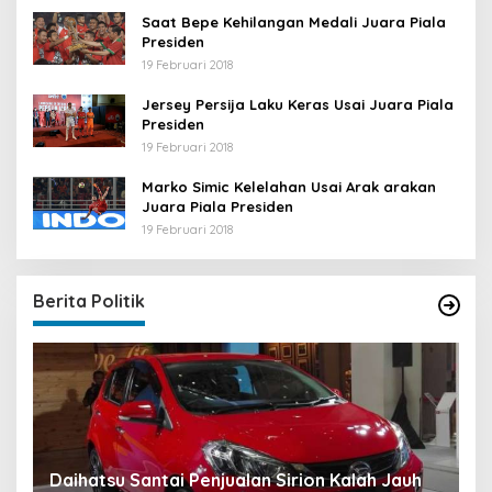
Saat Bepe Kehilangan Medali Juara Piala
Presiden
19 Februari 2018
Jersey Persija Laku Keras Usai Juara Piala
Presiden
19 Februari 2018
Marko Simic Kelelahan Usai Arak arakan
Juara Piala Presiden
19 Februari 2018
Berita Politik
u
Daihatsu Santai Penjualan Sirion Kalah Jauh
S