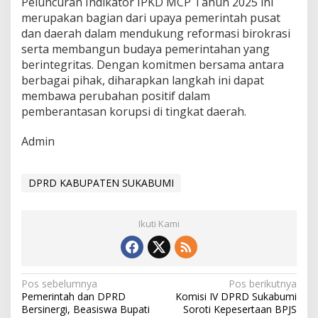
Peluncuran Indikator IPKD MCP Tahun 2025 ini
merupakan bagian dari upaya pemerintah pusat
dan daerah dalam mendukung reformasi birokrasi
serta membangun budaya pemerintahan yang
berintegritas. Dengan komitmen bersama antara
berbagai pihak, diharapkan langkah ini dapat
membawa perubahan positif dalam
pemberantasan korupsi di tingkat daerah.
Admin
DPRD KABUPATEN SUKABUMI
Ikuti Kami
N
Pos sebelumnya
Pos berikutnya
Pemerintah dan DPRD
Komisi IV DPRD Sukabumi
a
Bersinergi, Beasiswa Bupati
Soroti Kepesertaan BPJS