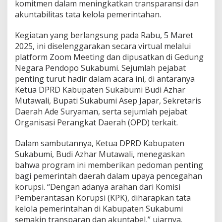
komitmen dalam meningkatkan transparansi dan
n
akuntabilitas tata kelola pemerintahan.
d
u
a
Kegiatan yang berlangsung pada Rabu, 5 Maret
n
2025, ini diselenggarakan secara virtual melalui
K
platform Zoom Meeting dan dipusatkan di Gedung
P
Negara Pendopo Sukabumi. Sejumlah pejabat
K
P
penting turut hadir dalam acara ini, di antaranya
e
Ketua DPRD Kabupaten Sukabumi Budi Azhar
r
Mutawali, Bupati Sukabumi Asep Japar, Sekretaris
k
Daerah Ade Suryaman, serta sejumlah pejabat
u
Organisasi Perangkat Daerah (OPD) terkait.
a
t
U
Dalam sambutannya, Ketua DPRD Kabupaten
p
Sukabumi, Budi Azhar Mutawali, menegaskan
a
bahwa program ini memberikan pedoman penting
y
bagi pemerintah daerah dalam upaya pencegahan
a
P
korupsi. “Dengan adanya arahan dari Komisi
e
Pemberantasan Korupsi (KPK), diharapkan tata
n
kelola pemerintahan di Kabupaten Sukabumi
c
semakin transparan dan akuntabel,” ujarnya.
e