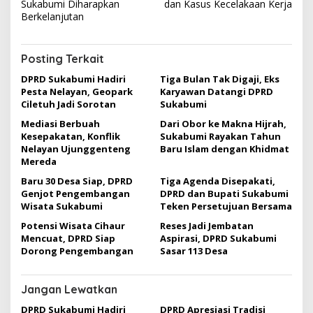
v
Sukabumi Diharapkan
dan Kasus Kecelakaan Kerja
Berkelanjutan
i
g
Posting Terkait
a
DPRD Sukabumi Hadiri
Tiga Bulan Tak Digaji, Eks
s
Pesta Nelayan, Geopark
Karyawan Datangi DPRD
i
Ciletuh Jadi Sorotan
Sukabumi
p
Mediasi Berbuah
Dari Obor ke Makna Hijrah,
Kesepakatan, Konflik
Sukabumi Rayakan Tahun
o
Nelayan Ujunggenteng
Baru Islam dengan Khidmat
s
Mereda
Baru 30 Desa Siap, DPRD
Tiga Agenda Disepakati,
Genjot Pengembangan
DPRD dan Bupati Sukabumi
Wisata Sukabumi
Teken Persetujuan Bersama
Potensi Wisata Cihaur
Reses Jadi Jembatan
Mencuat, DPRD Siap
Aspirasi, DPRD Sukabumi
Dorong Pengembangan
Sasar 113 Desa
Jangan Lewatkan
DPRD Sukabumi Hadiri
DPRD Apresiasi Tradisi