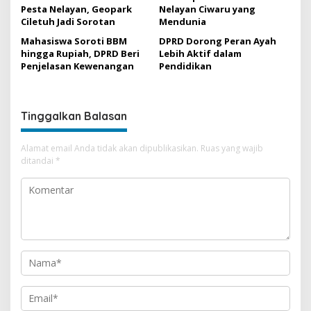
Pesta Nelayan, Geopark
Nelayan Ciwaru yang
Ciletuh Jadi Sorotan
Mendunia
Mahasiswa Soroti BBM
DPRD Dorong Peran Ayah
hingga Rupiah, DPRD Beri
Lebih Aktif dalam
Penjelasan Kewenangan
Pendidikan
Tinggalkan Balasan
Alamat email Anda tidak akan dipublikasikan.
Ruas yang wajib
ditandai
*