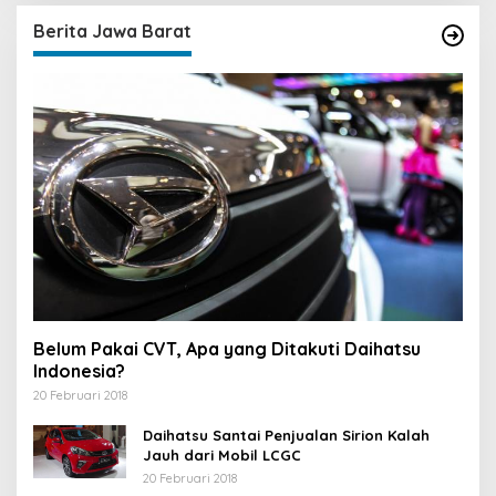
i
u
Berita Jawa Barat
n
t
u
k
:
Belum Pakai CVT, Apa yang Ditakuti Daihatsu
Indonesia?
20 Februari 2018
Daihatsu Santai Penjualan Sirion Kalah
Jauh dari Mobil LCGC
20 Februari 2018