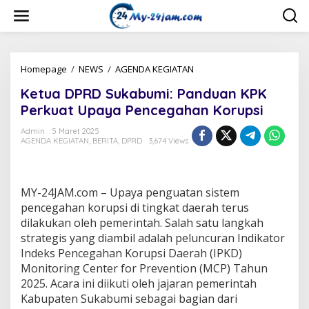
L
e
w
a
t
i
Homepage
/
NEWS
/
AGENDA KEGIATAN
K
k
e
Ketua DPRD Sukabumi: Panduan KPK
e
t
k
u
Perkuat Upaya Pencegahan Korupsi
o
a
n
D
Admin
5 Maret 2025
t
AGENDA KEGIATAN
,
BERITA
,
DPRD
3,674 Views
P
e
R
n
D
S
MY-24JAM.com – Upaya penguatan sistem
u
k
pencegahan korupsi di tingkat daerah terus
a
dilakukan oleh pemerintah. Salah satu langkah
b
strategis yang diambil adalah peluncuran Indikator
u
Indeks Pencegahan Korupsi Daerah (IPKD)
m
Monitoring Center for Prevention (MCP) Tahun
i
:
2025. Acara ini diikuti oleh jajaran pemerintah
P
Kabupaten Sukabumi sebagai bagian dari
a