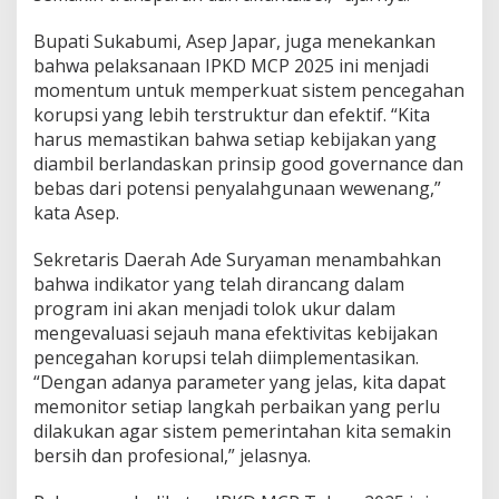
g
a
Bupati Sukabumi, Asep Japar, juga menekankan
h
bahwa pelaksanaan IPKD MCP 2025 ini menjadi
a
momentum untuk memperkuat sistem pencegahan
n
korupsi yang lebih terstruktur dan efektif. “Kita
K
o
harus memastikan bahwa setiap kebijakan yang
r
diambil berlandaskan prinsip good governance dan
u
bebas dari potensi penyalahgunaan wewenang,”
p
kata Asep.
s
i
Sekretaris Daerah Ade Suryaman menambahkan
bahwa indikator yang telah dirancang dalam
program ini akan menjadi tolok ukur dalam
mengevaluasi sejauh mana efektivitas kebijakan
pencegahan korupsi telah diimplementasikan.
“Dengan adanya parameter yang jelas, kita dapat
memonitor setiap langkah perbaikan yang perlu
dilakukan agar sistem pemerintahan kita semakin
bersih dan profesional,” jelasnya.