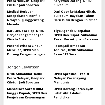
Pesta Nelayan, Geopark
Karyawan Datangi DPRD
i
Ciletuh Jadi Sorotan
Sukabumi
p
Mediasi Berbuah
Dari Obor ke Makna Hijrah,
Kesepakatan, Konflik
Sukabumi Rayakan Tahun
o
Nelayan Ujunggenteng
Baru Islam dengan Khidmat
s
Mereda
Baru 30 Desa Siap, DPRD
Tiga Agenda Disepakati,
Genjot Pengembangan
DPRD dan Bupati Sukabumi
Wisata Sukabumi
Teken Persetujuan Bersama
Potensi Wisata Cihaur
Reses Jadi Jembatan
Mencuat, DPRD Siap
Aspirasi, DPRD Sukabumi
Dorong Pengembangan
Sasar 113 Desa
Jangan Lewatkan
DPRD Sukabumi Hadiri
DPRD Apresiasi Tradisi
Pesta Nelayan, Geopark
Nelayan Ciwaru yang
Ciletuh Jadi Sorotan
Mendunia
Mahasiswa Soroti BBM
DPRD Dorong Peran Ayah
hingga Rupiah, DPRD Beri
Lebih Aktif dalam
Penjelasan Kewenangan
Pendidikan