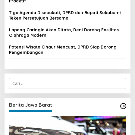
Proaktif
Tiga Agenda Disepakati, DPRD dan Bupati Sukabumi
Teken Persetujuan Bersama
Lapang Caringin Akan Ditata, Deni Dorong Fasilitas
Olahraga Modern
Potensi Wisata Cihaur Mencuat, DPRD Siap Dorong
Pengembangan
C
a
r
i
u
Berita Jawa Barat
n
t
u
k
: