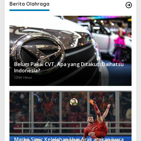
Berita Olahraga
Belum Pakai CVT, Apa yang Ditakuti Daihatsu
Indonesia?
1,044 Views
Marko Simic Kelelahan Usai Arak arakan Juara