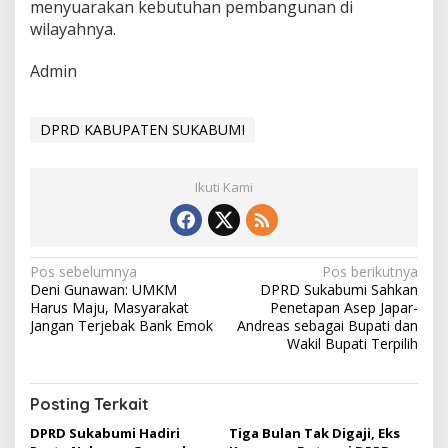
menyuarakan kebutuhan pembangunan di
wilayahnya.
Admin
DPRD KABUPATEN SUKABUMI
Ikuti Kami
N
Pos sebelumnya
Pos berikutnya
Deni Gunawan: UMKM
DPRD Sukabumi Sahkan
a
Harus Maju, Masyarakat
Penetapan Asep Japar-
v
Jangan Terjebak Bank Emok
Andreas sebagai Bupati dan
Wakil Bupati Terpilih
i
g
Posting Terkait
a
DPRD Sukabumi Hadiri
Tiga Bulan Tak Digaji, Eks
s