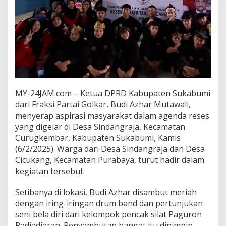
e
t
u
a
D
P
R
D
S
u
MY-24JAM.com – Ketua DPRD Kabupaten Sukabumi
k
dari Fraksi Partai Golkar, Budi Azhar Mutawali,
a
menyerap aspirasi masyarakat dalam agenda reses
b
u
yang digelar di Desa Sindangraja, Kecamatan
m
Curugkembar, Kabupaten Sukabumi, Kamis
i
(6/2/2025). Warga dari Desa Sindangraja dan Desa
S
Cicukang, Kecamatan Purabaya, turut hadir dalam
o
r
kegiatan tersebut.
o
t
Setibanya di lokasi, Budi Azhar disambut meriah
i
dengan iring-iringan drum band dan pertunjukan
I
seni bela diri dari kelompok pencak silat Paguron
n
f
Padjadjaran. Penyambutan hangat itu dipimpin