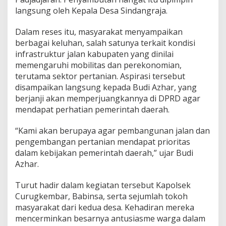
r
langsung oleh Kepala Desa Sindangraja.
a
s
Dalam reses itu, masyarakat menyampaikan
t
berbagai keluhan, salah satunya terkait kondisi
r
u
infrastruktur jalan kabupaten yang dinilai
k
memengaruhi mobilitas dan perekonomian,
t
terutama sektor pertanian. Aspirasi tersebut
u
disampaikan langsung kepada Budi Azhar, yang
r
berjanji akan memperjuangkannya di DPRD agar
J
a
mendapat perhatian pemerintah daerah.
l
a
“Kami akan berupaya agar pembangunan jalan dan
n
pengembangan pertanian mendapat prioritas
dalam kebijakan pemerintah daerah,” ujar Budi
Azhar.
Turut hadir dalam kegiatan tersebut Kapolsek
Curugkembar, Babinsa, serta sejumlah tokoh
masyarakat dari kedua desa. Kehadiran mereka
mencerminkan besarnya antusiasme warga dalam