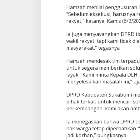
i
Hamzah menilai penggusuran i
l
“Sebelum eksekusi, harusnya re
i
t
rakyat,” katanya, Kamis (6/2/202
a
s
Ia juga menyayangkan DPRD tid
i
wakil rakyat, tapi kami tidak d
W
masyarakat,” tegasnya.
a
r
g
Hamzah mendesak tim terpadu
a
untuk segera memberikan solu
T
layak. “Kami minta Kepala DLH,
e
menyelesaikan masalah ini,” uj
r
d
a
DPRD Kabupaten Sukabumi memb
m
pihak terkait untuk mencari sol
p
perkembangan, kami akan ambil
a
k
P
Ia menegaskan bahwa DPRD ti
e
hak warga tetap diperhatikan.
n
jadi korban,” pungkasnya.
g