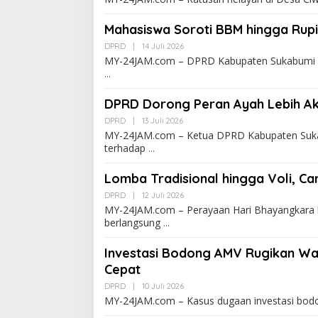
Mahasiswa Soroti BBM hingga Rup
DPRD
|
14 Juli 2026
MY-24JAM.com – DPRD Kabupaten Sukabumi m
DPRD Dorong Peran Ayah Lebih Ak
DPRD
|
13 Juli 2026
MY-24JAM.com – Ketua DPRD Kabupaten Suka
terhadap
Lomba Tradisional hingga Voli, Ca
DPRD
|
12 Juli 2026
MY-24JAM.com – Perayaan Hari Bhayangkara 
berlangsung
Investasi Bodong AMV Rugikan Wa
Cepat
DPRD
|
10 Juli 2026
MY-24JAM.com – Kasus dugaan investasi bodo