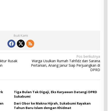
Ikuti Kami
Pos berikutnya
uktur Rusak
Warga Usulkan Rumah Tahfidz dan Sarana
an
Pertanian, Anang Janur Siap Perjuangkan di
DPRD
rk
Tiga Bulan Tak Digaji, Eks Karyawan Datangi DPRD
Sukabumi
an
Dari Obor ke Makna Hijrah, Sukabumi Rayakan
Tahun Baru Islam dengan Khidmat