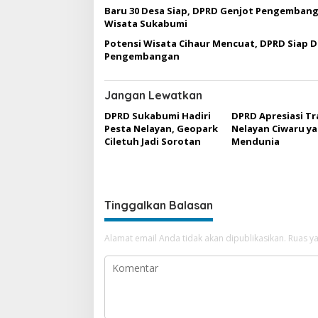
p
Baru 30 Desa Siap, DPRD Genjot Pengemban
o
Wisata Sukabumi
s
Potensi Wisata Cihaur Mencuat, DPRD Siap 
Pengembangan
Jangan Lewatkan
DPRD Sukabumi Hadiri
DPRD Apresiasi Tr
Pesta Nelayan, Geopark
Nelayan Ciwaru y
Ciletuh Jadi Sorotan
Mendunia
Tinggalkan Balasan
Alamat email Anda tidak akan dipublikasikan.
Ruas ya