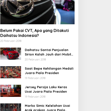
Belum Pakai CVT, Apa yang Ditakuti
Daihatsu Indonesia?
20 Februari 2018
Daihatsu Santai Penjualan
Sirion Kalah Jauh dari Mobil
LCGC
20 Februari 2018
Saat Bepe Kehilangan Medali
Juara Piala Presiden
19 Februari 2018
Jersey Persija Laku Keras
Usai Juara Piala Presiden
19 Februari 2018
Marko Simic Kelelahan Usai
Arak arakan Juara Piala