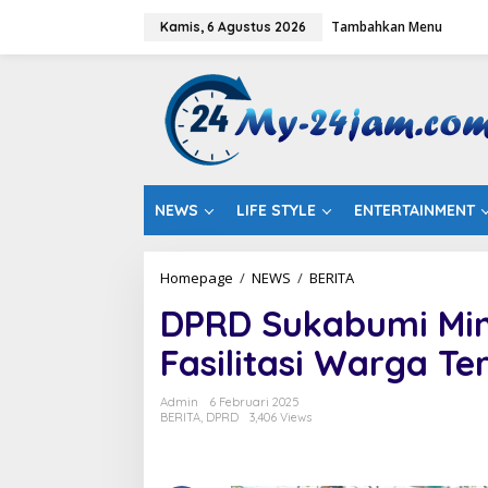
L
Tambahkan Menu
e
Kamis, 6 Agustus 2026
w
a
t
i
k
e
k
o
n
NEWS
LIFE STYLE
ENTERTAINMENT
t
e
n
Homepage
/
NEWS
/
BERITA
D
P
DPRD Sukabumi Min
R
D
Fasilitasi Warga 
S
u
k
Admin
6 Februari 2025
a
BERITA
,
DPRD
3,406 Views
b
u
m