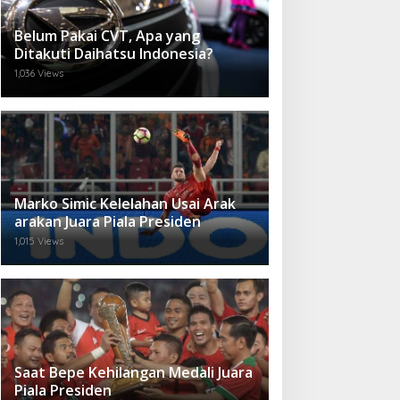
Belum Pakai CVT, Apa yang
Ditakuti Daihatsu Indonesia?
1,036 Views
Marko Simic Kelelahan Usai Arak
arakan Juara Piala Presiden
1,015 Views
Saat Bepe Kehilangan Medali Juara
Piala Presiden