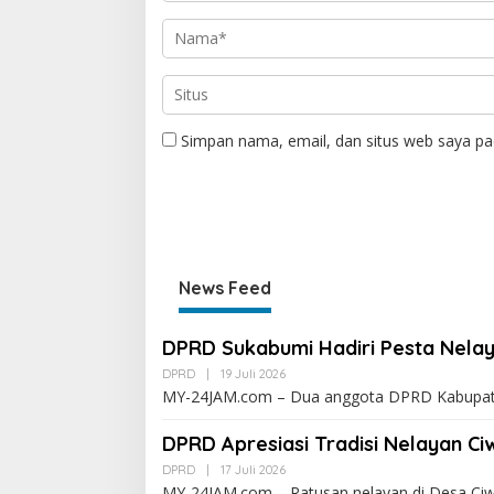
Simpan nama, email, dan situs web saya pa
News Feed
DPRD Sukabumi Hadiri Pesta Nelay
DPRD
|
19 Juli 2026
MY-24JAM.com – Dua anggota DPRD Kabupaten
DPRD Apresiasi Tradisi Nelayan C
DPRD
|
17 Juli 2026
MY-24JAM.com – Ratusan nelayan di Desa Ci