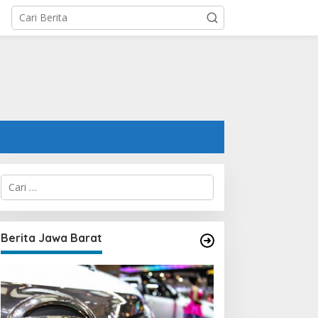
C
a
r
i
u
Berita Jawa Barat
n
t
u
k
: