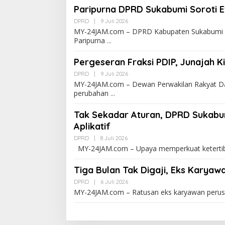
Paripurna DPRD Sukabumi Soroti E
DPRD
|
9 Juli 2026
MY-24JAM.com – DPRD Kabupaten Sukabumi 
Paripurna
Pergeseran Fraksi PDIP, Junajah K
DPRD
|
9 Juli 2026
MY-24JAM.com – Dewan Perwakilan Rakyat 
perubahan
Tak Sekadar Aturan, DPRD Sukabu
Aplikatif
DPRD
|
8 Juli 2026
MY-24JAM.com – Upaya memperkuat ketertib
Tiga Bulan Tak Digaji, Eks Karya
DPRD
|
6 Juli 2026
MY-24JAM.com – Ratusan eks karyawan peru