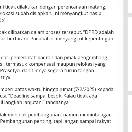
ni tidak dilakukan dengan perencanaan matang.
lokasi sudah disiapkan. Ini menyangkut nasib
5).
ak dilibatkan dalam proses tersebut. “DPRD adalah
iajak berbicara. Padahal ini menyangkut kepentingan
 dari pemerintah daerah dan pihak pengembang
Belum Pakai CVT, Apa yang
Ditakuti Daihatsu Indonesia?
si, termasuk kompensasi maupun relokasi yang
 Prasetyo, dan timnya segera turun tangan
Di JAWA BARAT, KRIMINAL, OLAHRAGA, OTOMOTIF,
POLITIK
|
20 Februari 2018
arnya.
eri batas waktu hingga Jumat (7/2/2025) kepada
usi. “Deadline sampai besok. Kalau tidak ada
 langkah lanjutan,” tandasnya.
dak menolak pembangunan, namun meminta agar
 “Pembangunan penting, tapi jangan sampai rakyat