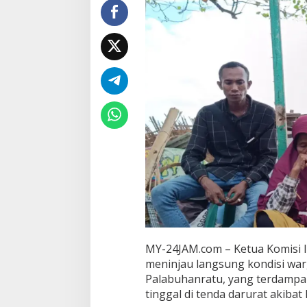
i
M
i
n
t
a
P
e
m
e
r
i
n
t
a
h
S
e
g
e
MY-24JAM.com – Ketua Komisi 
r
meninjau langsung kondisi war
a
F
Palabuhanratu, yang terdampak
a
tinggal di tenda darurat akibat
s