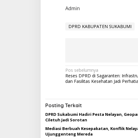
g
Admin
u
s
u
r
DPRD KABUPATEN SUKABUMI
a
n
N
Pos sebelumnya
Reses DPRD di Sagaranten: Infrastr
a
dan Fasilitas Kesehatan Jadi Perhati
v
i
g
Posting Terkait
a
DPRD Sukabumi Hadiri Pesta Nelayan, Geopa
Ciletuh Jadi Sorotan
s
Mediasi Berbuah Kesepakatan, Konflik Nelay
i
Ujunggenteng Mereda