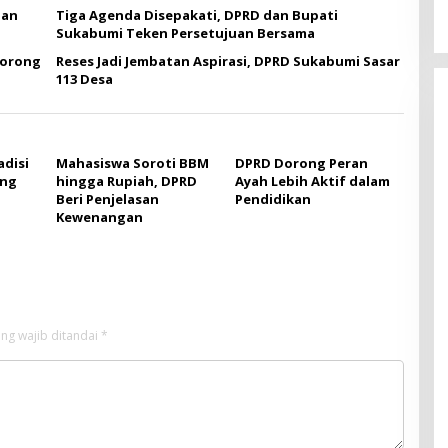
gan
Tiga Agenda Disepakati, DPRD dan Bupati
Sukabumi Teken Persetujuan Bersama
Dorong
Reses Jadi Jembatan Aspirasi, DPRD Sukabumi Sasar
113 Desa
adisi
Mahasiswa Soroti BBM
DPRD Dorong Peran
ang
hingga Rupiah, DPRD
Ayah Lebih Aktif dalam
Beri Penjelasan
Pendidikan
Kewenangan
ng wajib ditandai
*