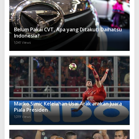
Belum Pakai CVT, Apa yang Ditakuti Daihatsu
Indonesia?
1,041 Views
Marko Simic Kelelahan Usai Arak arakan Juara
Piala Presiden
1,019 Views