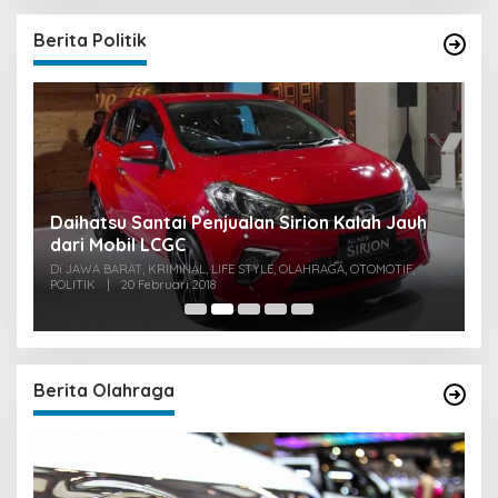
Berita Politik
u
Daihatsu Santai Penjualan Sirion Kalah Jauh
S
dari Mobil LCGC
P
0
Di JAWA BARAT, KRIMINAL, LIFE STYLE, OLAHRAGA, OTOMOTIF,
Di
POLITIK
|
20 Februari 2018
PO
Berita Olahraga