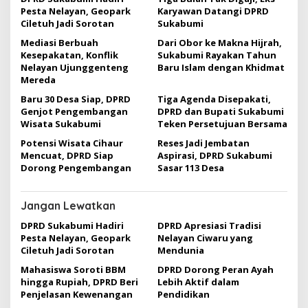
s
Pesta Nelayan, Geopark
Karyawan Datangi DPRD
i
Ciletuh Jadi Sorotan
Sukabumi
p
Mediasi Berbuah
Dari Obor ke Makna Hijrah,
Kesepakatan, Konflik
Sukabumi Rayakan Tahun
o
Nelayan Ujunggenteng
Baru Islam dengan Khidmat
s
Mereda
Baru 30 Desa Siap, DPRD
Tiga Agenda Disepakati,
Genjot Pengembangan
DPRD dan Bupati Sukabumi
Wisata Sukabumi
Teken Persetujuan Bersama
Potensi Wisata Cihaur
Reses Jadi Jembatan
Mencuat, DPRD Siap
Aspirasi, DPRD Sukabumi
Dorong Pengembangan
Sasar 113 Desa
Jangan Lewatkan
DPRD Sukabumi Hadiri
DPRD Apresiasi Tradisi
Pesta Nelayan, Geopark
Nelayan Ciwaru yang
Ciletuh Jadi Sorotan
Mendunia
Mahasiswa Soroti BBM
DPRD Dorong Peran Ayah
hingga Rupiah, DPRD Beri
Lebih Aktif dalam
Penjelasan Kewenangan
Pendidikan