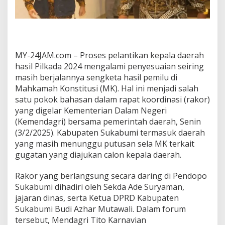
P
i
l
k
a
d
MY-24JAM.com – Proses pelantikan kepala daerah
a
hasil Pilkada 2024 mengalami penyesuaian seiring
2
masih berjalannya sengketa hasil pemilu di
0
Mahkamah Konstitusi (MK). Hal ini menjadi salah
2
4
satu pokok bahasan dalam rapat koordinasi (rakor)
,
yang digelar Kementerian Dalam Negeri
S
(Kemendagri) bersama pemerintah daerah, Senin
u
(3/2/2025). Kabupaten Sukabumi termasuk daerah
k
a
yang masih menunggu putusan sela MK terkait
b
gugatan yang diajukan calon kepala daerah.
u
m
Rakor yang berlangsung secara daring di Pendopo
i
Sukabumi dihadiri oleh Sekda Ade Suryaman,
M
a
jajaran dinas, serta Ketua DPRD Kabupaten
s
Sukabumi Budi Azhar Mutawali. Dalam forum
i
tersebut, Mendagri Tito Karnavian
h