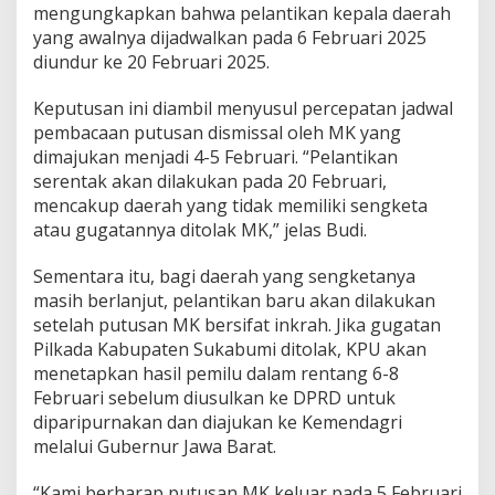
mengungkapkan bahwa pelantikan kepala daerah
M
yang awalnya dijadwalkan pada 6 Februari 2025
e
n
diundur ke 20 Februari 2025.
a
n
Keputusan ini diambil menyusul percepatan jadwal
t
pembacaan putusan dismissal oleh MK yang
i
dimajukan menjadi 4-5 Februari. “Pelantikan
K
e
serentak akan dilakukan pada 20 Februari,
p
mencakup daerah yang tidak memiliki sengketa
u
atau gugatannya ditolak MK,” jelas Budi.
t
u
Sementara itu, bagi daerah yang sengketanya
s
a
masih berlanjut, pelantikan baru akan dilakukan
n
setelah putusan MK bersifat inkrah. Jika gugatan
M
Pilkada Kabupaten Sukabumi ditolak, KPU akan
K
menetapkan hasil pemilu dalam rentang 6-8
Februari sebelum diusulkan ke DPRD untuk
diparipurnakan dan diajukan ke Kemendagri
melalui Gubernur Jawa Barat.
“Kami berharap putusan MK keluar pada 5 Februari