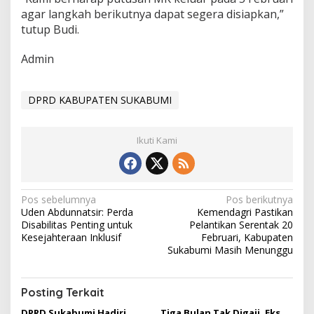
agar langkah berikutnya dapat segera disiapkan,”
tutup Budi.
Admin
DPRD KABUPATEN SUKABUMI
Ikuti Kami
N
Pos sebelumnya
Pos berikutnya
Uden Abdunnatsir: Perda
Kemendagri Pastikan
a
Disabilitas Penting untuk
Pelantikan Serentak 20
v
Kesejahteraan Inklusif
Februari, Kabupaten
Sukabumi Masih Menunggu
i
g
Posting Terkait
a
DPRD Sukabumi Hadiri
Tiga Bulan Tak Digaji, Eks