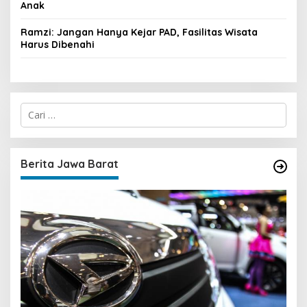
Anak
Ramzi: Jangan Hanya Kejar PAD, Fasilitas Wisata
Harus Dibenahi
C
a
r
i
u
Berita Jawa Barat
n
t
u
k
: