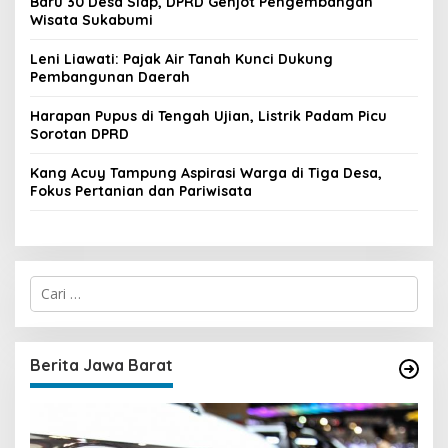
Baru 30 Desa Siap, DPRD Genjot Pengembangan
Wisata Sukabumi
Leni Liawati: Pajak Air Tanah Kunci Dukung
Pembangunan Daerah
Harapan Pupus di Tengah Ujian, Listrik Padam Picu
Sorotan DPRD
Kang Acuy Tampung Aspirasi Warga di Tiga Desa,
Fokus Pertanian dan Pariwisata
C
a
r
i
u
Berita Jawa Barat
n
t
u
k
: