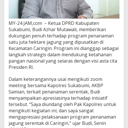
a
H
e
k
MY-24 JAM,com – Ketua DPRD Kabupaten
t
Sukabumi, Budi Azhar Mutawali, memberikan
a
r
dukungan penuh terhadap program penanaman
e
satu juta hektare jagung yang dipusatkan di
J
Kecamatan Caringin. Program ini dianggap sebagai
a
langkah strategis dalam mendukung ketahanan
g
u
pangan nasional yang selaras dengan visi asta cita
n
Presiden RI.
g
D
Dalam keterangannya usai mengikuti zoom
a
meeting bersama Kapolres Sukabumi, AKBP
p
a
Samian, terkait penanaman serentak, Budi
t
menyampaikan apresiasinya terhadap inisiatif
D
tersebut. “Saya diundang oleh Pak Kapolres untuk
u
mengikuti kegiatan ini, dan saya sangat
k
mengapresiasi pelaksanaan program penanaman
u
n
jagung serentak di Caringin,” ujar Budi, Senin
g