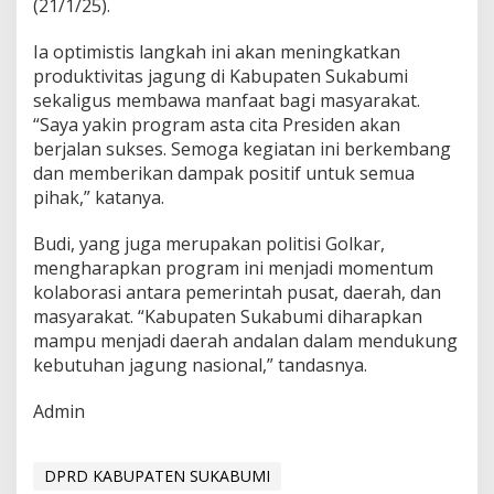
(21/1/25).
a
n
Ia optimistis langkah ini akan meningkatkan
K
produktivitas jagung di Kabupaten Sukabumi
e
t
sekaligus membawa manfaat bagi masyarakat.
u
“Saya yakin program asta cita Presiden akan
a
berjalan sukses. Semoga kegiatan ini berkembang
D
dan memberikan dampak positif untuk semua
P
R
pihak,” katanya.
D
S
Budi, yang juga merupakan politisi Golkar,
u
mengharapkan program ini menjadi momentum
k
kolaborasi antara pemerintah pusat, daerah, dan
a
b
masyarakat. “Kabupaten Sukabumi diharapkan
u
mampu menjadi daerah andalan dalam mendukung
m
kebutuhan jagung nasional,” tandasnya.
i
Admin
DPRD KABUPATEN SUKABUMI