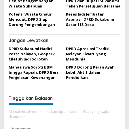
Genjot Pengembangan
DPRD dan Bupati Sukabumi
Wisata Sukabumi
Teken Persetujuan Bersama
Potensi Wisata Cihaur
Reses Jadi Jembatan
Mencuat, DPRD Siap
Aspirasi, DPRD Sukabumi
Dorong Pengembangan
Sasar 113 Desa
Jangan Lewatkan
DPRD Sukabumi Hadiri
DPRD Apresiasi Tradisi
Pesta Nelayan, Geopark
Nelayan Ciwaru yang
Ciletuh Jadi Sorotan
Mendunia
Mahasiswa Soroti BBM
DPRD Dorong Peran Ayah
hingga Rupiah, DPRD Beri
Lebih Aktif dalam
Penjelasan Kewenangan
Pendidikan
Tinggalkan Balasan
Alamat email Anda tidak akan dipublikasikan.
Ruas yang wajib
ditandai
*