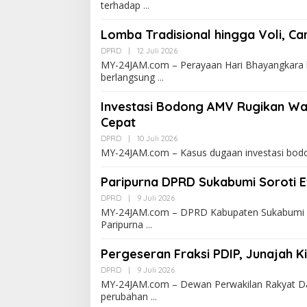
terhadap
Lomba Tradisional hingga Voli, Ca
DPRD
|
12 Juli 2026
MY-24JAM.com – Perayaan Hari Bhayangkara 
berlangsung
Investasi Bodong AMV Rugikan Wa
Cepat
DPRD
|
10 Juli 2026
MY-24JAM.com – Kasus dugaan investasi bodo
Paripurna DPRD Sukabumi Soroti E
DPRD
|
9 Juli 2026
MY-24JAM.com – DPRD Kabupaten Sukabumi 
Paripurna
Pergeseran Fraksi PDIP, Junajah K
DPRD
|
9 Juli 2026
MY-24JAM.com – Dewan Perwakilan Rakyat 
perubahan