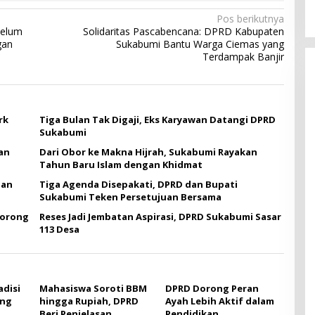
Pos berikutnya
Belum
Solidaritas Pascabencana: DPRD Kabupaten
gan
Sukabumi Bantu Warga Ciemas yang
Terdampak Banjir
rk
Tiga Bulan Tak Digaji, Eks Karyawan Datangi DPRD
Sukabumi
an
Dari Obor ke Makna Hijrah, Sukabumi Rayakan
Tahun Baru Islam dengan Khidmat
gan
Tiga Agenda Disepakati, DPRD dan Bupati
Sukabumi Teken Persetujuan Bersama
Dorong
Reses Jadi Jembatan Aspirasi, DPRD Sukabumi Sasar
113 Desa
adisi
Mahasiswa Soroti BBM
DPRD Dorong Peran
ang
hingga Rupiah, DPRD
Ayah Lebih Aktif dalam
Beri Penjelasan
Pendidikan