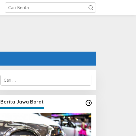
C
a
r
i
u
Berita Jawa Barat
n
t
u
k
: