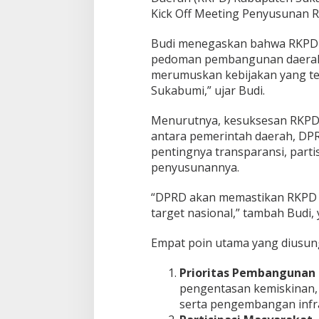
a
Kick Off Meeting Penyusunan RK
r
M
Budi menegaskan bahwa RKPD 
u
t
pedoman pembangunan daerah.
a
merumuskan kebijakan yang t
w
Sukabumi,” ujar Budi.
a
l
Menurutnya, kesuksesan RKPD
i
U
antara pemerintah daerah, DPR
t
pentingnya transparansi, partis
a
penyusunannya.
r
a
“DPRD akan memastikan RKPD s
k
a
target nasional,” tambah Budi, 
n
E
Empat poin utama yang diusun
m
p
Prioritas Pembangunan
a
pengentasan kemiskinan, 
t
F
serta pengembangan infra
o