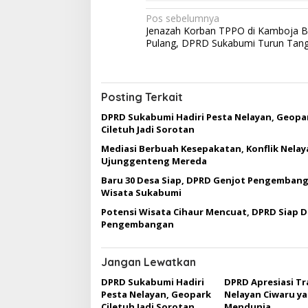
N
Pos sebelumnya
Jenazah Korban TPPO di Kamboja 
a
Pulang, DPRD Sukabumi Turun Tan
v
i
g
Posting Terkait
a
DPRD Sukabumi Hadiri Pesta Nelayan, Geopa
Ciletuh Jadi Sorotan
s
Mediasi Berbuah Kesepakatan, Konflik Nelay
i
Ujunggenteng Mereda
p
Baru 30 Desa Siap, DPRD Genjot Pengemban
o
Wisata Sukabumi
s
Potensi Wisata Cihaur Mencuat, DPRD Siap 
Pengembangan
Jangan Lewatkan
DPRD Sukabumi Hadiri
DPRD Apresiasi Tr
Pesta Nelayan, Geopark
Nelayan Ciwaru y
Ciletuh Jadi Sorotan
Mendunia