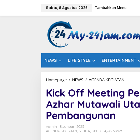
L
Tambahkan Menu
e
Sabtu, 8 Agustus 2026
w
a
t
i
k
e
k
o
n
NEWS
LIFE STYLE
ENTERTAINMENT
t
e
n
Homepage
/
NEWS
/
AGENDA KEGIATAN
K
i
Kick Off Meeting P
c
k
Azhar Mutawali Ut
O
f
Pembangunan
f
M
e
Admin
8 Januari 2025
e
AGENDA KEGIATAN
,
BERITA
,
DPRD
4,249 Views
t