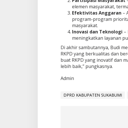
Partisipasi Masyarakat
–
k
elemen masyarakat, termas
u
Efektivitas Anggaran
– 
s
P
program-program priori
e
masyarakat.
m
Inovasi dan Teknologi
– 
b
meningkatkan layanan p
a
n
Di akhir sambutannya, Budi m
g
RKPD yang berkualitas dan bero
u
n
buat RKPD yang inovatif dan
a
lebih baik,” pungkasnya.
n
Admin
DPRD KABUPATEN SUKABUMI