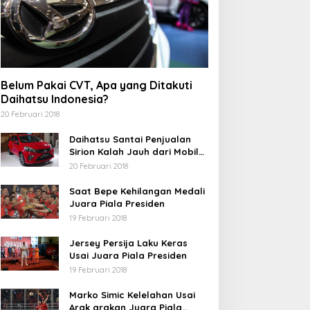
Belum Pakai CVT, Apa yang Ditakuti
Daihatsu Indonesia?
20 Februari 2018
Daihatsu Santai Penjualan
Sirion Kalah Jauh dari Mobil
LCGC
20 Februari 2018
Saat Bepe Kehilangan Medali
Juara Piala Presiden
19 Februari 2018
Jersey Persija Laku Keras
Usai Juara Piala Presiden
19 Februari 2018
Marko Simic Kelelahan Usai
Arak arakan Juara Piala