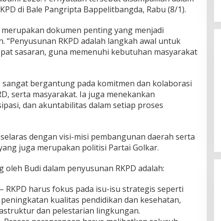
PD di Bale Pangripta Bappelitbangda, Rabu (8/1).
merupakan dokumen penting yang menjadi
 “Penyusunan RKPD adalah langkah awal untuk
epat sasaran, guna memenuhi kebutuhan masyarakat
 sangat bergantung pada komitmen dan kolaborasi
D, serta masyarakat. Ia juga menekankan
Belum Pakai CVT, Apa yang
ipasi, dan akuntabilitas dalam setiap proses
Ditakuti Daihatsu Indonesia?
Di JAWA BARAT, KRIMINAL, OLAHRAGA, OTOMOTIF,
POLITIK
|
20 Februari 2018
elaras dengan visi-misi pembangunan daerah serta
yang juga merupakan politisi Partai Golkar.
g oleh Budi dalam penyusunan RKPD adalah:
– RKPD harus fokus pada isu-isu strategis seperti
peningkatan kualitas pendidikan dan kesehatan,
struktur dan pelestarian lingkungan.