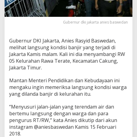
r
,
A
n
Gubernur dki jakarta anies baswedan
i
e
s
Gubernur DKI Jakarta, Anies Rasyid Baswedan,
B
melihat langsung kondisi banjir yang terjadi di
a
k
Jakarta Kamis malam. Kali ini dia menyambangi RW
a
05 Kelurahan Rawa Terate, Kecamatan Cakung,
l
Jakarta Timur.
C
e
Mantan Menteri Pendidikan dan Kebudayaan ini
k
P
mengaku ingin memeriksa langsung kondisi warga
a
yang dilanda banjir di kelurahan itu.
b
r
“Menyusuri jalan-jalan yang terendam air dan
i
bertemu Iangsung dengan warga dan para
k
S
pengurus RT/RW,” kata Anies dikutip dari akun
e
instagram @aniesbaswedan Kamis 15 Februari
k
2018.
i