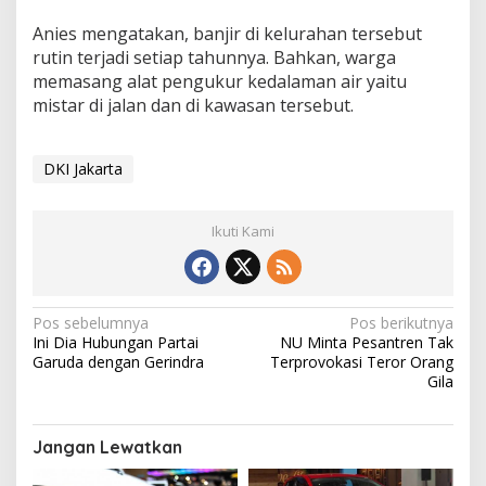
t
Anies mengatakan, banjir di kelurahan tersebut
a
r
rutin terjadi setiap tahunnya. Bahkan, warga
memasang alat pengukur kedalaman air yaitu
mistar di jalan dan di kawasan tersebut.
DKI Jakarta
Ikuti Kami
N
Pos sebelumnya
Pos berikutnya
Ini Dia Hubungan Partai
NU Minta Pesantren Tak
a
Garuda dengan Gerindra
Terprovokasi Teror Orang
v
Gila
i
g
Jangan Lewatkan
a