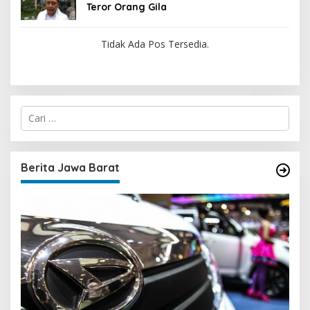
Teror Orang Gila
Tidak Ada Pos Tersedia.
C
a
r
i
u
Berita Jawa Barat
n
t
u
k
: