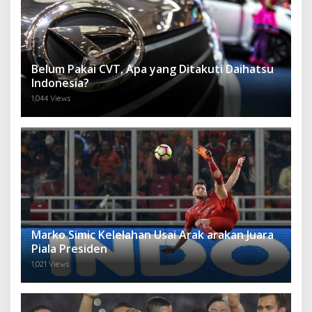
Belum Pakai CVT, Apa yang Ditakuti Daihatsu
Indonesia?
1,044 Views
Marko Simic Kelelahan Usai Arak arakan Juara
Piala Presiden
1,021 Views