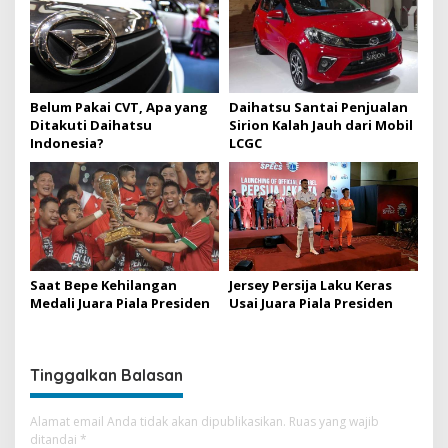
s
i
p
o
Belum Pakai CVT, Apa yang
Daihatsu Santai Penjualan
Ditakuti Daihatsu
Sirion Kalah Jauh dari Mobil
s
Indonesia?
LCGC
Saat Bepe Kehilangan
Jersey Persija Laku Keras
Medali Juara Piala Presiden
Usai Juara Piala Presiden
Tinggalkan Balasan
Alamat email Anda tidak akan dipublikasikan.
Ruas yang wajib
ditandai
*