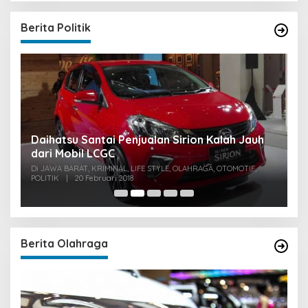
Berita Politik
u
Daihatsu Santai Penjualan Sirion Kalah Jauh
S
dari Mobil LCGC
P
0
Di JAWA BARAT, KRIMINAL, LIFE STYLE, OLAHRAGA, OTOMOTIF,
Di
POLITIK
|
20 Februari 2018
PO
Berita Olahraga